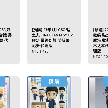
GSC 好
[預購] 27年1月 GSC 黏
[預購] 2
合體 勇
土人 FINAL FANTASY XIV
微笑 黏
號 代
FF14 最終幻想 艾斯蒂
庫洛魔法
尼安 代理版
木之本櫻 
理版
Regular
NT$ 1,490
Regular
NT$ 1,1
price
price
預 購