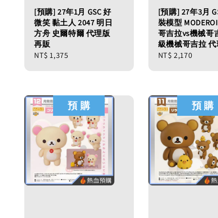
[預購] 27年1月 GSC 好
[預購] 27年3月 G
微笑 黏土人 2047 明日
裝模型 MODEROID
方舟 史爾特爾 代理版
哥吉拉vs機械哥
再販
級機械哥吉拉 代
Regular
NT$ 1,375
Regular
NT$ 2,170
price
price
預 購
預 購