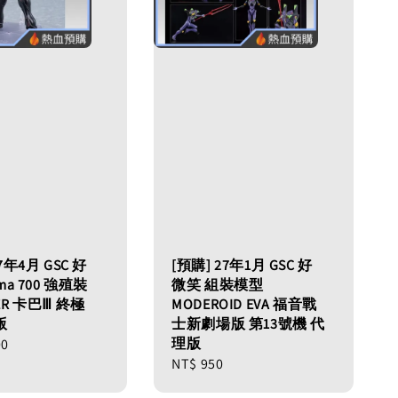
7年4月 GSC 好
[預購] 27年1月 GSC 好
ma 700 強殖裝
微笑 組裝模型
ER 卡巴Ⅲ 終極
MODEROID EVA 福音戰
版
士新劇場版 第13號機 代
理版
00
Regular
NT$ 950
price