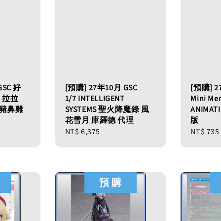
GSC 好
[預購] 27年10月 GSC
[預購] 2
7 拉拉
1/7 INTELLIGENT
Mini Me
 豬鼻雞
SYSTEMS 聖火降魔錄 風
ANIMA
花雪月 庫羅德 代理
版
Regular
NT$ 6,375
Regular
NT$ 735
price
price
預 購