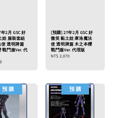
7年2月 GSC 好
[預購] 27年2月 GSC 好
土娃 服裝套組
微笑 黏土娃 庫洛魔法
使 透明牌篇
使 透明牌篇 木之本櫻
戰鬥服Ver. 代
戰鬥服Ver. 代理版
Regular
NT$ 2,070
00
price
預 購
預 購