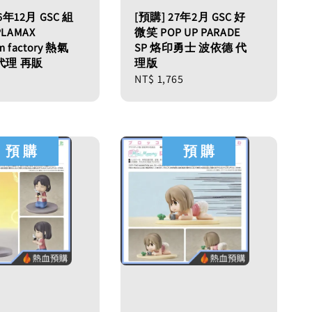
6年12月 GSC 組
[預購] 27年2月 GSC 好
LAMAX
微笑 POP UP PARADE
m factory 熱氣
SP 烙印勇士 波依德 代
代理 再販
理版
Regular
NT$ 1,765
price
預 購
預 購