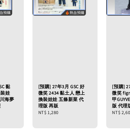
SC 黏
[預購] 27年3月 GSC 好
[預購] 2
換裝娃
微笑 2434 黏土人 戀上
微笑 fig
喜多川海夢
換裝娃娃 五條新菜 代
甲GUYV
理
理版 再販
版 代理
Regular
NT$ 1,280
Regular
NT$ 2,6
price
price