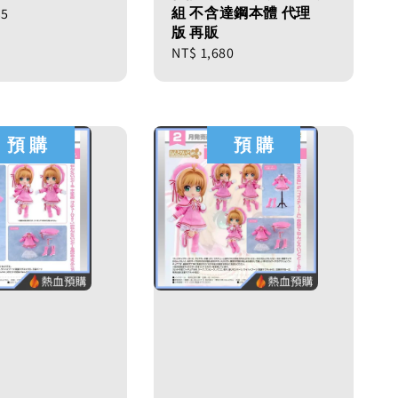
組 不含達鋼本體 代理
35
版 再販
Regular
NT$ 1,680
price
預 購
預 購