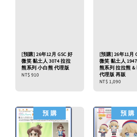
[預購] 26年12月 GSC 好
[預購] 26年11月 
微笑 黏土人 3074 拉拉
微笑 黏土人 194
熊系列 小白熊 代理版
熊系列 拉拉熊 &
代理版 再販
Regular
NT$ 910
Regular
NT$ 1,090
price
price
預 購
預 購