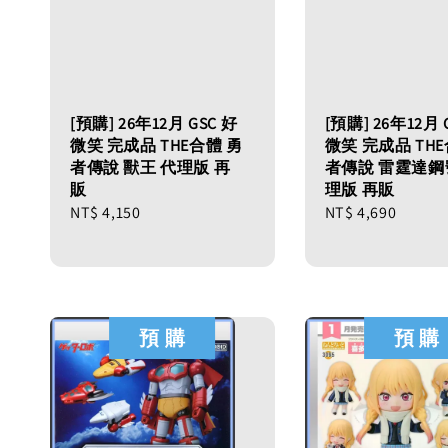
[預購] 26年12月 GSC 好
[預購] 26年12月 
微笑 完成品 THE合體 勇
微笑 完成品 THE
者傳說 獸王 代理版 再
者傳說 雷霆達鋼
販
理版 再販
Regular
NT$ 4,150
Regular
NT$ 4,690
price
price
預 購
預 購