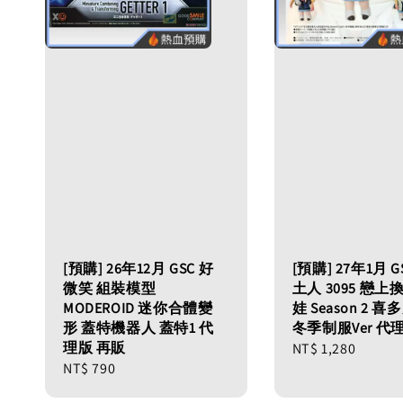
[預購] 26年12月 GSC 好
[預購] 27年1月 G
微笑 組裝模型
土人 3095 戀上
MODEROID 迷你合體變
娃 Season 2 
形 蓋特機器人 蓋特1 代
冬季制服Ver 代
理版 再販
Regular
NT$ 1,280
Regular
NT$ 790
price
price