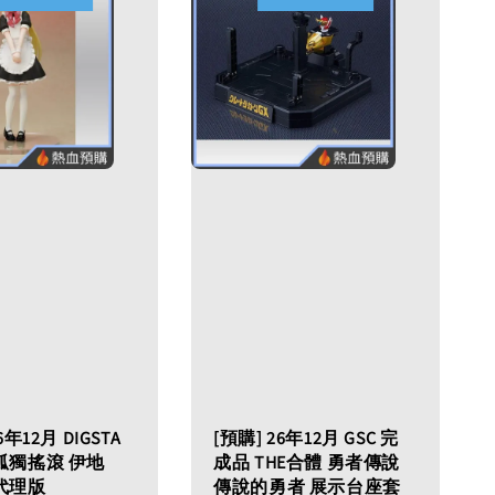
6年12月 DIGSTA
[預購] 26年12月 GSC 完
孤獨搖滾 伊地
成品 THE合體 勇者傳說
代理版
傳說的勇者 展示台座套