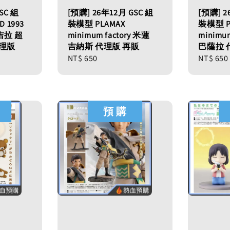
SC 組
[預購] 26年12月 GSC 組
[預購] 2
 1993
裝模型 PLAMAX
裝模型 P
吉拉 超
minimum factory 米蓮
minimu
理版
吉納斯 代理版 再販
巴薩拉 
Regular
NT$ 650
Regular
NT$ 650
price
price
預 購