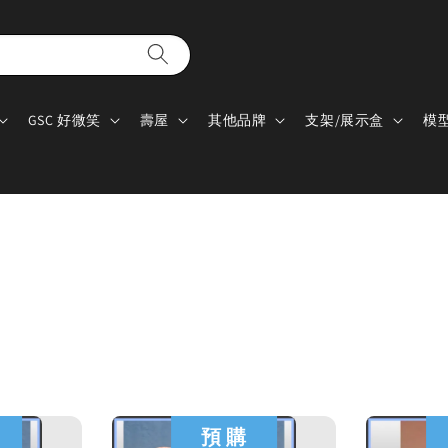
GSC 好微笑
壽屋
其他品牌
支架/展示盒
模
預 購