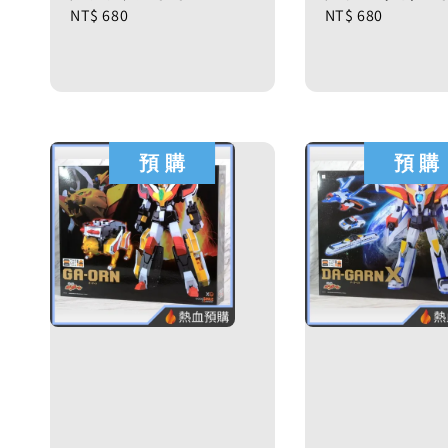
Regular
NT$ 680
Regular
NT$ 680
price
price
預 購
預 購