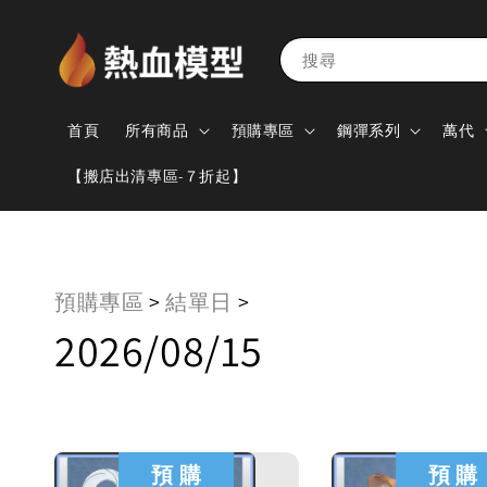
搜尋
首頁
所有商品
預購專區
鋼彈系列
萬代
【搬店出清專區-７折起】
預購專區
>
結單日
>
2026/08/15
預 購
預 購