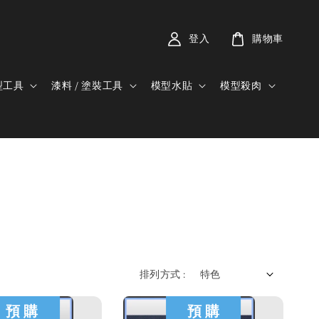
登入
購物車
型工具
漆料 / 塗裝工具
模型水貼
模型殺肉
排列方式 :
預 購
預 購