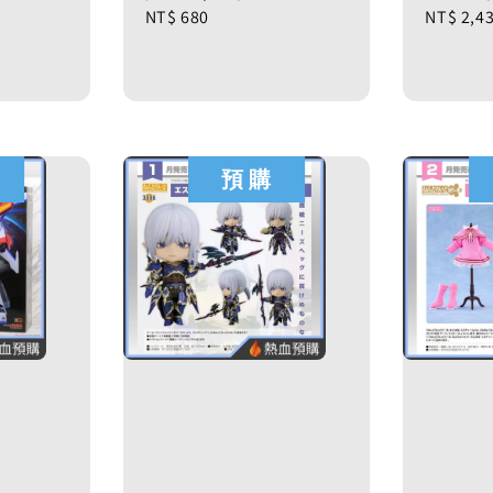
Regular
NT$ 680
Regular
NT$ 2,4
price
price
預 購