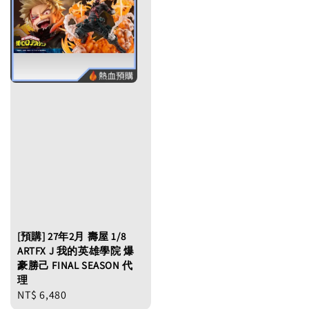
[預購] 27年2月 壽屋 1/8
ARTFX J 我的英雄學院 爆
豪勝己 FINAL SEASON 代
理
Regular
NT$ 6,480