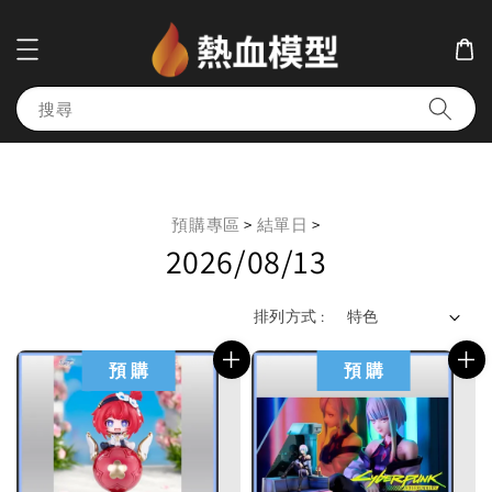
搜尋
預購專區
>
結單日
>
2026/08/13
排列方式 :
預 購
預 購