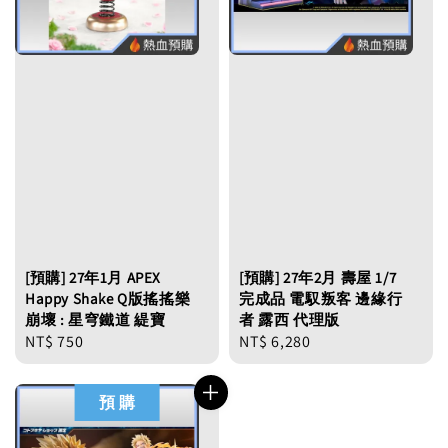
[預購] 27年1月 APEX
[預購] 27年2月 壽屋 1/7
Happy Shake Q版搖搖樂
完成品 電馭叛客 邊緣行
崩壞 : 星穹鐵道 緹寶
者 露西 代理版
Regular
NT$ 750
Regular
NT$ 6,280
price
price
預 購