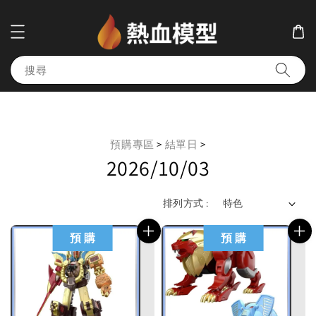
搜尋
預購專區
>
結單日
>
2026/10/03
排列方式 :
預 購
預 購