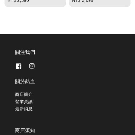
Regular
NT$ 2,580
Regular
NT$ 2,099
price
price
關注我們
關於熱血
商店簡介
營業資訊
最新消息
商店須知