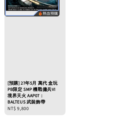
[預購] 27年5月 萬代 盒玩
PB限定 SMP 機戰傭兵VI
境界天火 AAP07：
BALTEUS 武裝飾帶
Regular
NT$ 9,800
price