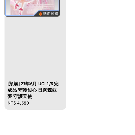
[預購] 27年6月 UCI 1/6 完
成品 守護甜心 日奈森亞
夢 守護天使
Regular
NT$ 4,580
price