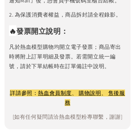
通知Mail』後，憑會員手機號碼至櫃台結帳。
2. 為保護消費者權益，商品拆封請全程錄影。
🔥
發票開立說明：
凡於熱血模型購物均開立電子發票；商品寄出
時將附上訂單明細及發票。若需開立統一編
號，請於下單結帳時在訂單備註中說明。
詳請參照：
熱血會員制度
、
購物說明
、
售後服
務
[如有任何疑問請洽熱血模型粉專聯繫，謝謝]