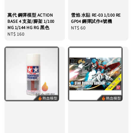
萬代 鋼彈模型 ACTION
雪焰 水貼 RE-03 1/100 RE
BASE 4 支架/腳架 1/100
GP04 鋼彈試作4號機
MG 1/144 HG RG 黑色
Regular
NT$ 60
Regular
NT$ 160
price
price