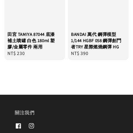
田宮 TAMIYA 87044 底漆
BANDAI 萬代 鋼彈模型
補土噴罐 白色 180ml 塑
1/144 HGBF 058 鋼彈創鬥
膠/金屬零件 兩用
者TRY 星際燃燒鋼彈 HG
Regular
NT$ 230
Regular
NT$ 390
price
price
關注我們