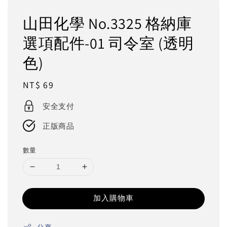
山田化學 No.3325 格納庫
選項配件-01 司令室 (透明
色)
Regular
NT$ 69
price
安全支付
正版商品
數量
加入購物車