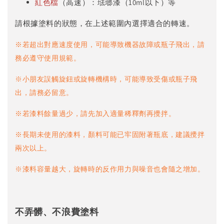
紅色檔
（高速）：琺瑯漆（10ml以下）等
請根據塗料的狀態，在上述範圍內選擇適合的轉速。
※若超出對應速度使用，可能導致機器故障或瓶子飛出，請
務必遵守使用規範。
※小朋友誤觸旋鈕或旋轉機構時，可能導致受傷或瓶子飛
出，請務必留意。
※若漆料餘量過少，請先加入適量稀釋劑再攪拌。
※長期未使用的漆料，顏料可能已牢固附著瓶底，建議攪拌
兩次以上。
※漆料容量越大，旋轉時的反作用力與噪音也會隨之增加。
不弄髒、不浪費塗料