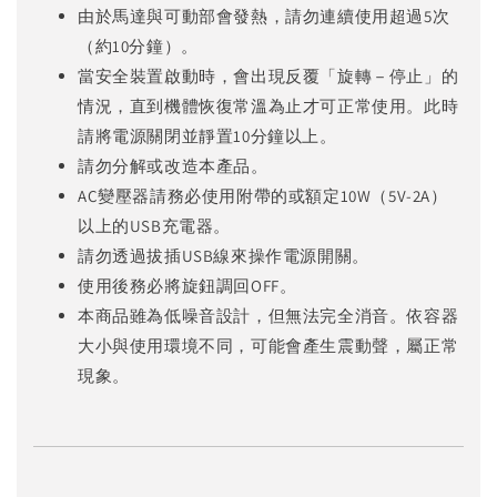
由於馬達與可動部會發熱，請勿連續使用超過5次
（約10分鐘）。
當安全裝置啟動時，會出現反覆「旋轉－停止」的
情況，直到機體恢復常溫為止才可正常使用。此時
請將電源關閉並靜置10分鐘以上。
請勿分解或改造本產品。
AC變壓器請務必使用附帶的或額定10W（5V-2A）
以上的USB充電器。
請勿透過拔插USB線來操作電源開關。
使用後務必將旋鈕調回OFF。
本商品雖為低噪音設計，但無法完全消音。依容器
大小與使用環境不同，可能會產生震動聲，屬正常
現象。