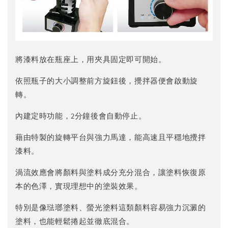
將漆料放在瓶座上，用夾具固定即可開始。
依照瓶子的大小調整前方旋鈕後，攪拌器便會啟動旋
轉。
內建定時功能，2分鐘後會自動停止。
藉由特製的旋轉平台與強力馬達，能高速且平穩地攪拌
漆料。
渦流效應會將顏料與塗料成分充分混合，讓塗料恢復原
本的色澤，實現理想中的塗裝效果。
特別是像琺瑯塗料、螢光塗料這類顏料容易強力沉澱的
塗料，也能輕鬆捲起並徹底混合。