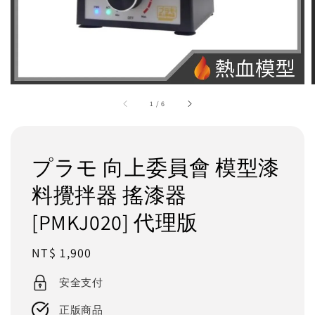
1
/
6
プラモ 向上委員會 模型漆
料攪拌器 搖漆器
[PMKJ020] 代理版
Regular
NT$ 1,900
price
安全支付
正版商品