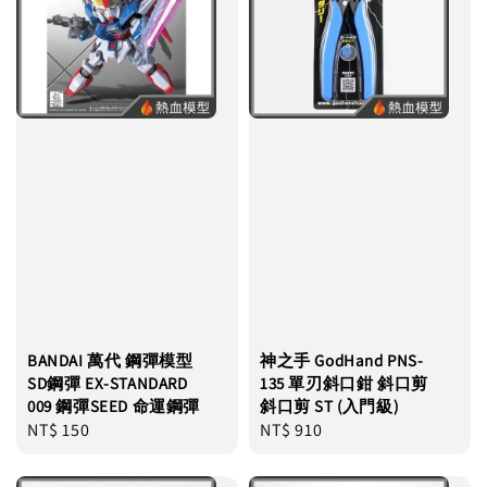
BANDAI 萬代 鋼彈模型
神之手 GodHand PNS-
SD鋼彈 EX-STANDARD
135 單刃斜口鉗 斜口剪
009 鋼彈SEED 命運鋼彈
斜口剪 ST (入門級)
Regular
NT$ 150
Regular
NT$ 910
price
price