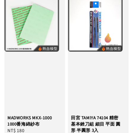
MADWORKS MKX-1000
田宮 TAMIYA 74104 精密
1000番海綿紗布
基本銼刀組 細目 平面 圓
Regular
NT$ 180
形 半圓形 3入