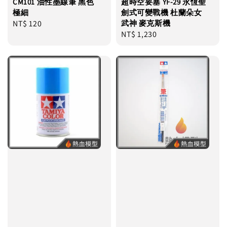
CM101 油性墨線筆 黑色
超時空要塞 YF-29 永恆聖
極細
劍式可變戰機 杜蘭朵女
Regular
NT$ 120
武神 麥克斯機
Regular
NT$ 1,230
price
price