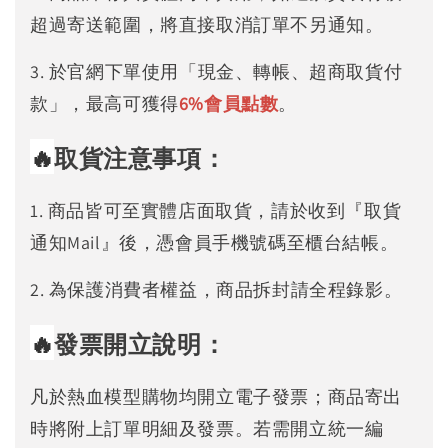
超過寄送範圍，將直接取消訂單不另通知。
3. 於官網下單使用「現金、轉帳、超商取貨付
款」，最高可獲得
6%
會員點數
。
🔥
取貨注意事項：
1. 商品皆可至實體店面取貨，請於收到『取貨
通知Mail』後，憑會員手機號碼至櫃台結帳。
2. 為保護消費者權益，商品拆封請全程錄影。
🔥
發票開立說明：
凡於熱血模型購物均開立電子發票；商品寄出
時將附上訂單明細及發票。若需開立統一編