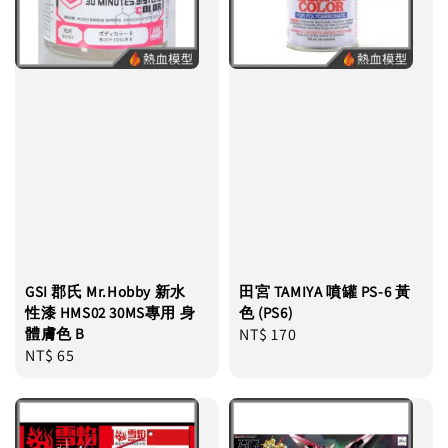
GSI 郡氏 Mr.Hobby 新水
田宮 TAMIYA 噴罐 PS-6 黃
性漆 HMS02 30MS專用 身
色 (PS6)
體膚色 B
Regular
NT$ 170
Regular
NT$ 65
price
price