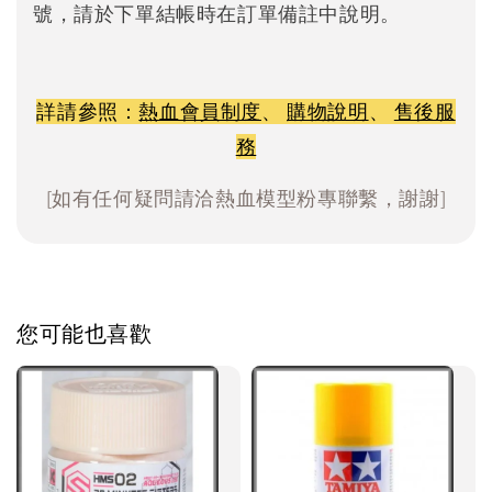
號，請於下單結帳時在訂單備註中說明。
詳請參照：
熱血會員制度
、
購物說明
、
售後服
務
[如有任何疑問請洽熱血模型粉專聯繫，謝謝]
您可能也喜歡