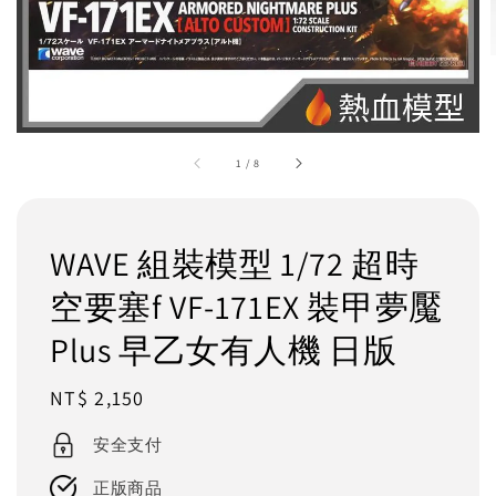
1
/
8
WAVE 組裝模型 1/72 超時
空要塞f VF-171EX 裝甲夢魘
Plus 早乙女有人機 日版
Regular
NT$ 2,150
price
安全支付
正版商品