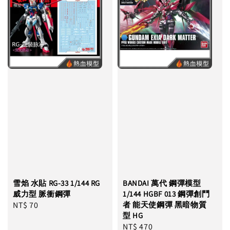
雪焰 水貼 RG-33 1/144 RG
BANDAI 萬代 鋼彈模型
威力型 脈衝鋼彈
1/144 HGBF 013 鋼彈創鬥
Regular
NT$ 70
者 能天使鋼彈 黑暗物質
型 HG
price
Regular
NT$ 470