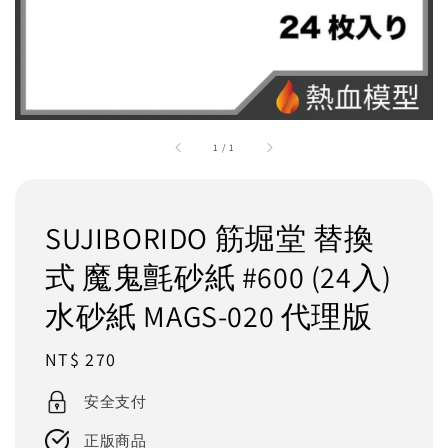
1
/
1
SUJIBORIDO 筋堀堂 替換
式 魔鬼氈砂紙 #600 (24入)
水砂紙 MAGS-020 代理版
Regular
NT$ 270
price
安全支付
正版商品