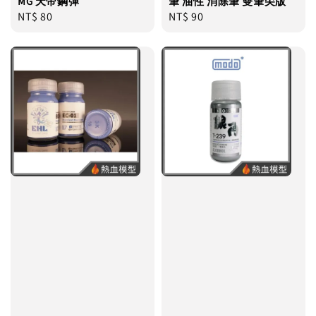
MG 天帝鋼彈
筆 油性 消除筆 雙筆尖版
Regular
NT$ 80
Regular
NT$ 90
price
price