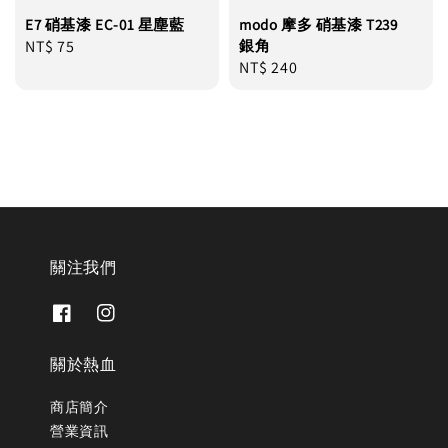
E7 硝基漆 EC-01 星塵藍
modo 摩多 硝基漆 T239
Regular
NT$ 75
銀角
Regular
NT$ 240
price
price
關注我們
關於熱血
商店簡介
營業資訊