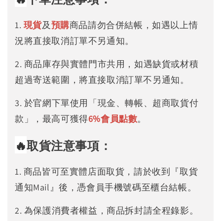
1.
現貨
及
預購
商品請勿合併結帳，如遇以上情
況將直接取消訂單不另通知。
2. 商品庫存與實體門市共用，如遇缺貨或材積
超過寄送範圍，將直接取消訂單不另通知。
3. 於官網下單使用「現金、轉帳、超商取貨付
款」，最高可獲得
6%
會員點數
。
🔥
取貨注意事項：
1. 商品皆可至實體店面取貨，請於收到『取貨
通知Mail』後，憑會員手機號碼至櫃台結帳。
2. 為保護消費者權益，商品拆封請全程錄影。