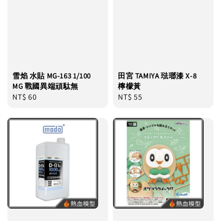
雪焰 水貼 MG-163 1/100
田宮 TAMIYA 琺瑯漆 X-8
MG 戰國異端頑駄無
檸檬黃
Regular
NT$ 60
Regular
NT$ 55
price
price