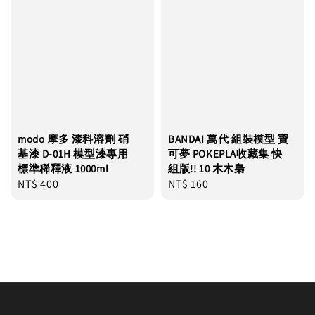
modo 摩多 漆料溶劑 硝
BANDAI 萬代 組裝模型 寶
基漆 D-01H 模型漆專用
可夢 POKEPLA收藏集 快
標準稀釋液 1000ml
組版!! 10 木木梟
Regular
NT$ 400
Regular
NT$ 160
price
price