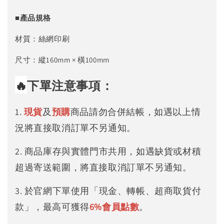
■產品規格
材質：絲網印刷
尺寸：縱160mm × 橫100mm
🔥
下單注意事項：
1.
現貨
及
預購
商品請勿合併結帳，如遇以上情
況將直接取消訂單不另通知。
2. 商品庫存與實體門市共用，如遇缺貨或材積
超過寄送範圍，將直接取消訂單不另通知。
3. 於官網下單使用「現金、轉帳、超商取貨付
款」，最高可獲得
6%
會員點數
。