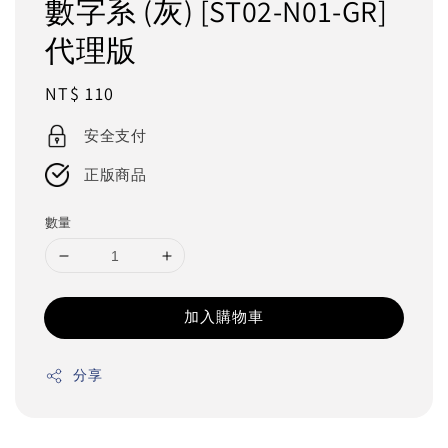
數字系 (灰) [ST02-N01-GR]
代理版
Regular
NT$ 110
price
安全支付
正版商品
數量
加入購物車
分享