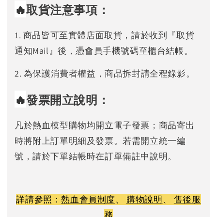
🔥
取貨注意事項：
1. 商品皆可至實體店面取貨，請於收到『取貨
通知Mail』後，憑會員手機號碼至櫃台結帳。
2. 為保護消費者權益，商品拆封請全程錄影。
🔥
發票開立說明：
凡於熱血模型購物均開立電子發票；商品寄出
時將附上訂單明細及發票。若需開立統一編
號，請於下單結帳時在訂單備註中說明。
詳請參照：
熱血會員制度
、
購物說明
、
售後服
務