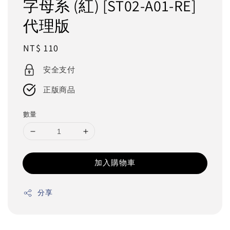
字母系 (紅) [ST02-A01-RE]
代理版
Regular
NT$ 110
price
安全支付
正版商品
數量
加入購物車
分享