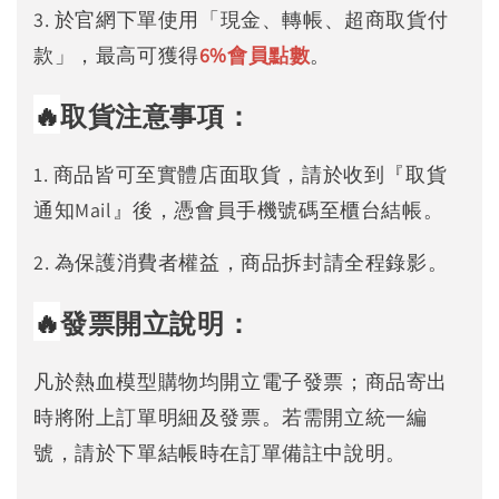
3. 於官網下單使用「現金、轉帳、超商取貨付
款」，最高可獲得
6%
會員點數
。
🔥
取貨注意事項：
1. 商品皆可至實體店面取貨，請於收到『取貨
通知Mail』後，憑會員手機號碼至櫃台結帳。
2. 為保護消費者權益，商品拆封請全程錄影。
🔥
發票開立說明：
凡於熱血模型購物均開立電子發票；商品寄出
時將附上訂單明細及發票。若需開立統一編
號，請於下單結帳時在訂單備註中說明。