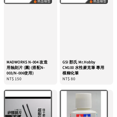
MADWORKS N-004 改造
GSI 郡氏 Mr.Hobby
用蝕刻片 (圓) (搭配N-
CM100 水性麥克筆 專用
003/N-006使用)
模糊化筆
Regular
NT$ 150
Regular
NT$ 80
price
price