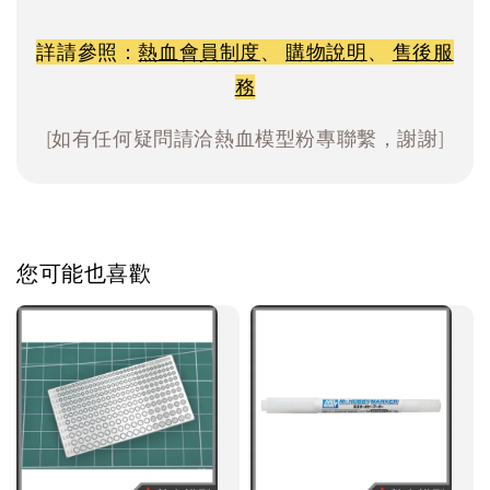
詳請參照：
熱血會員制度
、
購物說明
、
售後服
務
[如有任何疑問請洽熱血模型粉專聯繫，謝謝]
您可能也喜歡