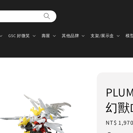
GSC 好微笑
壽屋
其他品牌
支架/展示盒
模
PLUM
幻獸
Regular
NT$ 1,97
price