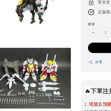
安全支
正版商
數量
分享
🔥
下單注
1.
現貨
及
預