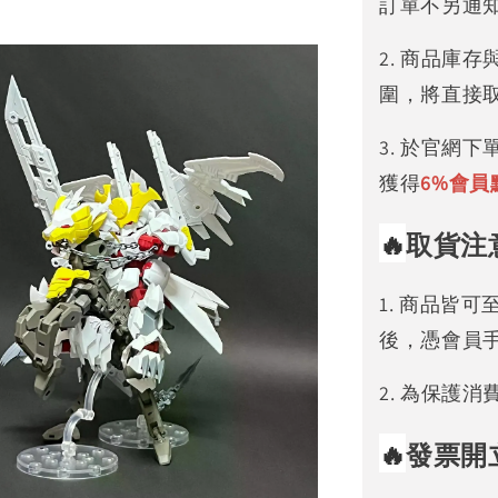
訂單不另通
2. 商品庫
圍，將直接
3. 於官網
獲得
6%
會員
🔥
取貨注
1. 商品皆
後，憑會員
2. 為保護
🔥
發票開