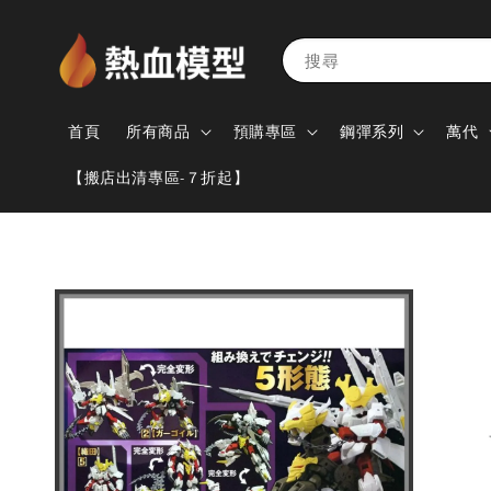
搜尋
首頁
所有商品
預購專區
鋼彈系列
萬代
【搬店出清專區-７折起】