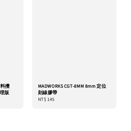
漆料攪
MADWORKS CGT-8MM 8mm 定位
代理版
刻線膠帶
Regular
NT$ 145
price