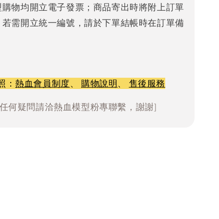
型購物均開立電子發票；商品寄出時將附上訂單
。若需開立統一編號，請於下單結帳時在訂單備
照：
熱血會員制度
、
購物說明
、
售後服務
有任何疑問請洽熱血模型粉專聯繫，謝謝]