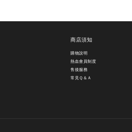
商店須知
購物說明
熱血會員制度
售後服務
常見Ｑ＆Ａ