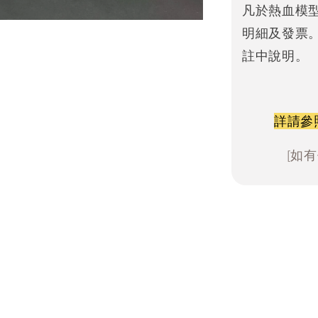
凡於熱血模
明細及發票
註中說明。
詳請參
[如