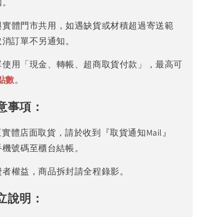
知。
存與實體門市共用，如遇缺貨或材積超過寄送範
取消訂單不另通知。
下單使用「現金、轉帳、超商取貨付款」，最高可
點數
。
意事項：
可至實體店面取貨，請於收到『取貨通知Mail』
手機號碼至櫃台結帳。
消費者權益，商品拆封請全程錄影。
立說明：