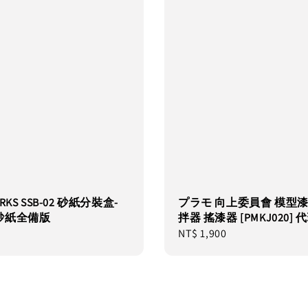
RKS SSB-02 砂紙分裝盒-
プラモ 向上委員會 模型
砂紙全備版
拌器 搖漆器 [PMKJ020] 
Regular
NT$ 1,900
price