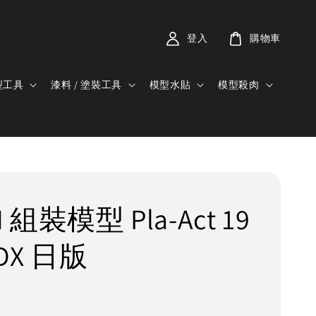
登入
購物車
型工具
漆料 / 塗裝工具
模型水貼
模型殺肉
 組裝模型 Pla-Act 19
DX 日版
0