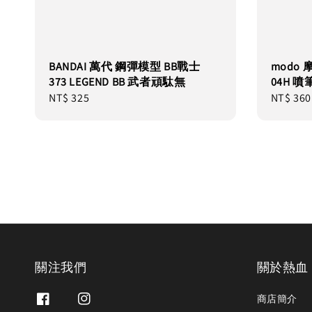
BANDAI 萬代 鋼彈模型 BB戰士
modo 
373 LEGEND BB 武者頑駄無
04H 噴
Regular
NT$ 325
Regular
NT$ 360
price
price
關注我們
關於熱血
商店簡介