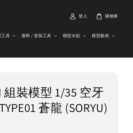
登入
購物車
型工具
漆料 / 塗裝工具
模型水貼
模型殺肉
M 組裝模型 1/35 空牙
 TYPE01 蒼龍 (SORYU)
0