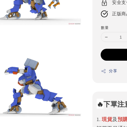
安全支
正版商
數量
分享
🔥
下單注
1.
現貨
及
預