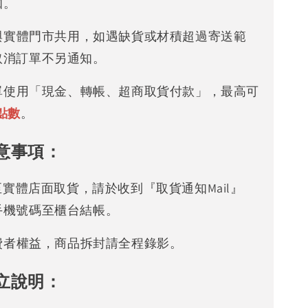
知。
存與實體門市共用，如遇缺貨或材積超過寄送範
取消訂單不另通知。
下單使用「現金、轉帳、超商取貨付款」，最高可
點數
。
意事項：
可至實體店面取貨，請於收到『取貨通知Mail』
手機號碼至櫃台結帳。
消費者權益，商品拆封請全程錄影。
立說明：