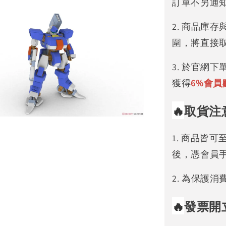
訂單不另通
2. 商品庫
圍，將直接
3. 於官網
獲得
6%
會員
🔥
取貨注
1. 商品皆
後，憑會員
2. 為保護
🔥
發票開