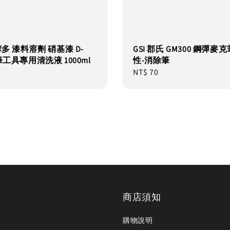
摩多 漆料溶劑 硝基漆 D-
GSI 郡氏 GM300 鋼彈麥克
筆工具專用清洗液 1000ml
性-消除筆
Regular
NT$ 70
price
商店須知
購物說明