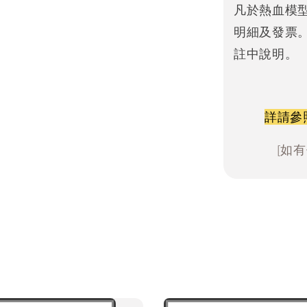
凡於熱血模
明細及發票
註中說明。
詳請參
[如