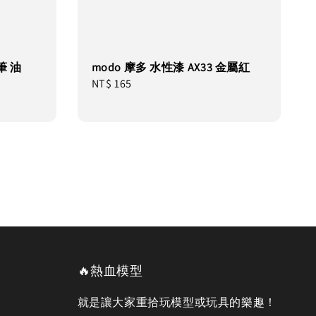
筆 油
modo 摩多 水性漆 AX33 金屬紅
Regular
NT$ 165
price
🔥熱血模型
就是讓大家重拾玩模型或玩具的樂趣！