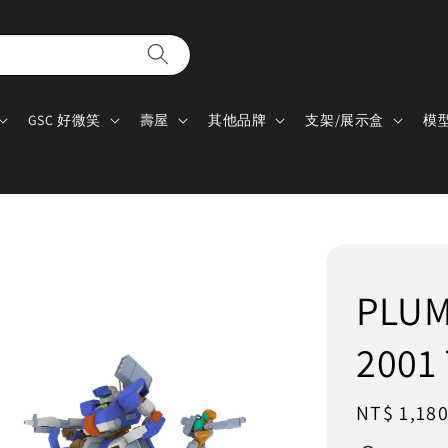
GSC 好微笑
壽屋
其他品牌
支架/展示盒
模
PLU
2001
Regular
NT$ 1,18
price