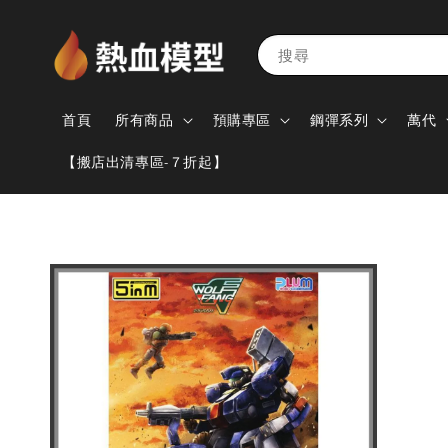
搜尋
首頁
所有商品
預購專區
鋼彈系列
萬代
【搬店出清專區-７折起】