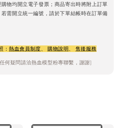
型購物均開立電子發票；商品寄出時將附上訂單
。若需開立統一編號，請於下單結帳時在訂單備
照：
熱血會員制度
、
購物說明
、
售後服務
有任何疑問請洽熱血模型粉專聯繫，謝謝]