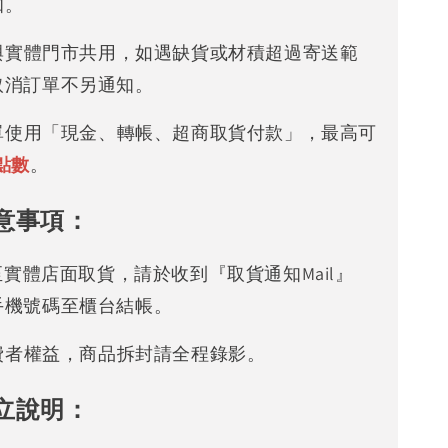
知。
存與實體門市共用，如遇缺貨或材積超過寄送範
取消訂單不另通知。
下單使用「現金、轉帳、超商取貨付款」，最高可
點數
。
意事項：
可至實體店面取貨，請於收到『取貨通知Mail』
手機號碼至櫃台結帳。
消費者權益，商品拆封請全程錄影。
立說明：