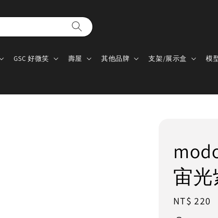
GSC 好微笑
壽屋
其他品牌
支架/展示盒
模
mod
宙光
Regular
NT$ 220
price