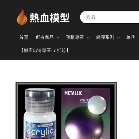
搜尋
首頁
所有商品
預購專區
鋼彈系列
萬代
【搬店出清專區-７折起】