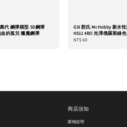
I 萬代 鋼彈模型 SD鋼彈
GSI 郡氏 Mr.Hobby 新水
 鐵血的孤兒 獵魔鋼彈
H511 4BO 光澤俄羅斯綠色
Regular
NT$ 60
price
商店須知
購物說明