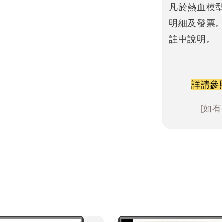
凡於熱血模
明細及發票
註中說明。
詳請參
[如