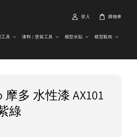
登入
購物車
型工具
漆料 / 塗裝工具
模型水貼
模型殺肉
o 摩多 水性漆 AX101
紫綠