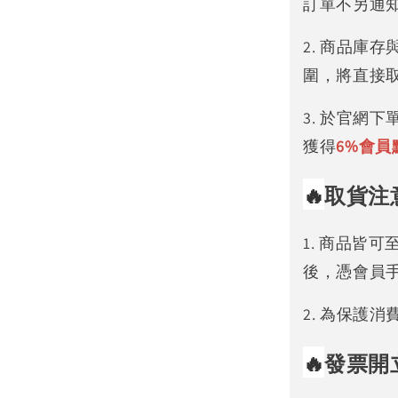
訂單不另通
2. 商品庫
圍，將直接
3. 於官網
獲得
6%
會員
🔥
取貨注
1. 商品皆
後，憑會員
2. 為保護
🔥
發票開