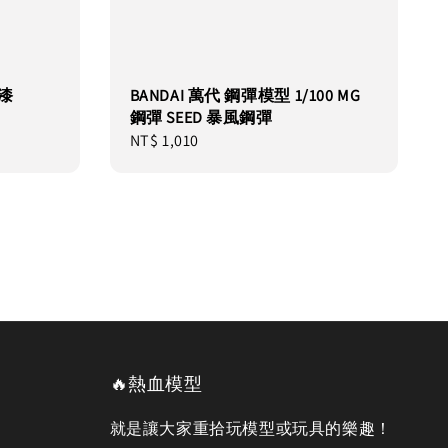
性漆
BANDAI 萬代 鋼彈模型 1/100 MG
鋼彈 SEED 暴風鋼彈
Regular
NT$ 1,010
price
🔥熱血模型
就是讓大家重拾玩模型或玩具的樂趣！