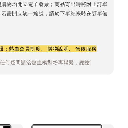
型購物均開立電子發票；商品寄出時將附上訂單
。若需開立統一編號，請於下單結帳時在訂單備
照：
熱血會員制度
、
購物說明
、
售後服務
有任何疑問請洽熱血模型粉專聯繫，謝謝]