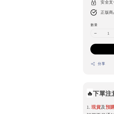
安全支
正版商
數量
分享
🔥
下單注
1.
現貨
及
預