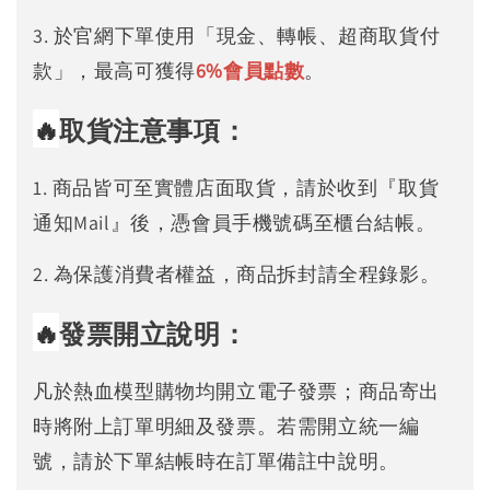
3. 於官網下單使用「現金、轉帳、超商取貨付
款」，最高可獲得
6%
會員點數
。
🔥
取貨注意事項：
1. 商品皆可至實體店面取貨，請於收到『取貨
通知Mail』後，憑會員手機號碼至櫃台結帳。
2. 為保護消費者權益，商品拆封請全程錄影。
🔥
發票開立說明：
凡於熱血模型購物均開立電子發票；商品寄出
時將附上訂單明細及發票。若需開立統一編
號，請於下單結帳時在訂單備註中說明。