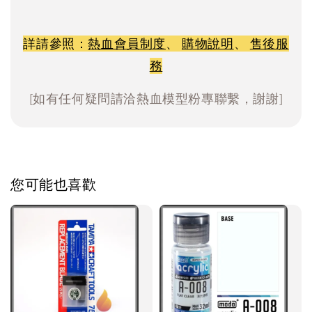
詳請參照：
熱血會員制度
、
購物說明
、
售後服
務
[如有任何疑問請洽熱血模型粉專聯繫，謝謝]
您可能也喜歡