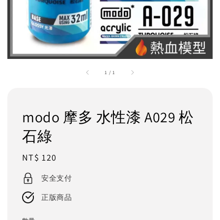
1
/
1
modo 摩多 水性漆 A029 松
石綠
Regular
NT$ 120
price
安全支付
正版商品