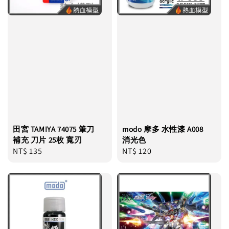
田宮 TAMIYA 74075 筆刀
modo 摩多 水性漆 A008
補充 刀片 25枚 寬刃
消光色
Regular
NT$ 135
Regular
NT$ 120
price
price