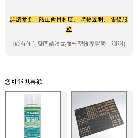
詳請參照：
熱血會員制度
、
購物說明
、
售後服
務
[如有任何疑問請洽熱血模型粉專聯繫，謝謝]
您可能也喜歡