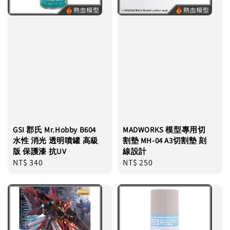
GSI 郡氏 Mr.Hobby B604
MADWORKS 模型專用切
水性 消光 透明噴罐 高級
割墊 MH-04 A3切割墊 刻
版 保護漆 抗UV
線設計
Regular
NT$ 340
Regular
NT$ 250
price
price