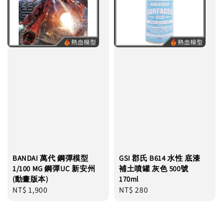
BANDAI 萬代 鋼彈模型
GSI 郡氏 B614 水性 底漆
1/100 MG 鋼彈UC 新安州
補土噴罐 灰色 500號
(動畫版本)
170ml
Regular
NT$ 1,900
Regular
NT$ 280
price
price