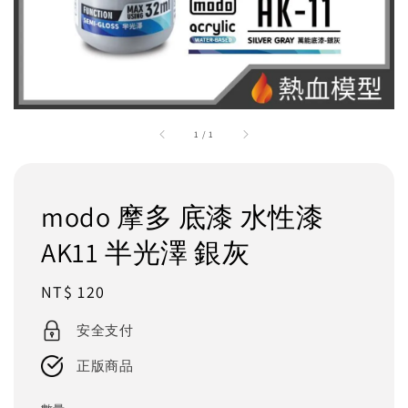
1
/
1
modo 摩多 底漆 水性漆
AK11 半光澤 銀灰
Regular
NT$ 120
price
安全支付
正版商品