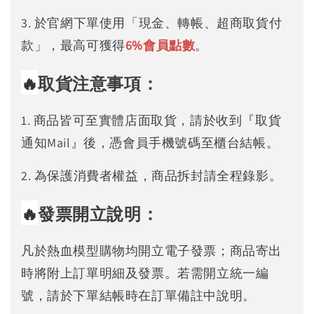
3. 於官網下單使用「現金、轉帳、超商取貨付
款」，最高可獲得
6%
會員點數
。
🔥
取貨注意事項：
1. 商品皆可至實體店面取貨，請於收到『取貨
通知Mail』後，憑會員手機號碼至櫃台結帳。
2. 為保護消費者權益，商品拆封請全程錄影。
🔥
發票開立說明：
凡於熱血模型購物均開立電子發票；商品寄出
時將附上訂單明細及發票。若需開立統一編
號，請於下單結帳時在訂單備註中說明。