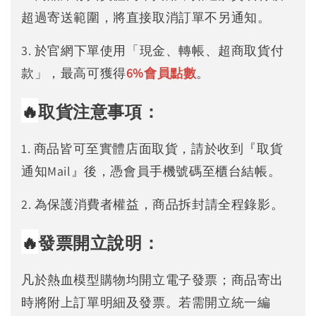
超過寄送範圍，將直接取消訂單不另通知。
3. 於官網下單使用「現金、轉帳、超商取貨付
款」，最高可獲得
6%
會員點數
。
🔥
取貨注意事項：
1. 商品皆可至實體店面取貨，請於收到『取貨
通知Mail』後，憑會員手機號碼至櫃台結帳。
2. 為保護消費者權益，商品拆封請全程錄影。
🔥
發票開立說明：
凡於熱血模型購物均開立電子發票；商品寄出
時將附上訂單明細及發票。若需開立統一編