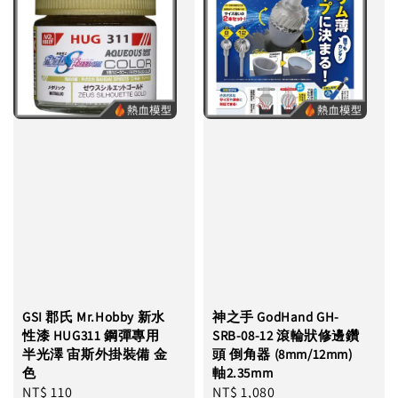
GSI 郡氏 Mr.Hobby 新水
神之手 GodHand GH-
性漆 HUG311 鋼彈專用
SRB-08-12 滾輪狀修邊鑽
半光澤 宙斯外掛裝備 金
頭 倒角器 (8mm/12mm)
色
軸2.35mm
Regular
NT$ 110
Regular
NT$ 1,080