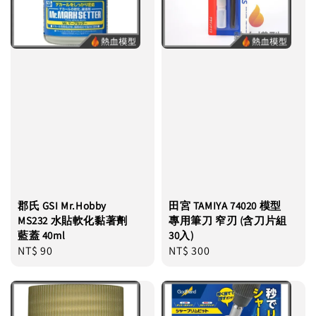
郡氏 GSI Mr.Hobby
田宮 TAMIYA 74020 模型
MS232 水貼軟化黏著劑
專用筆刀 窄刃 (含刀片組
藍蓋 40ml
30入)
Regular
NT$ 90
Regular
NT$ 300
price
price