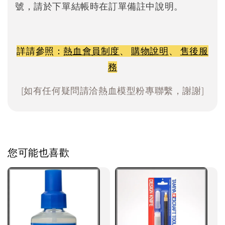
號，請於下單結帳時在訂單備註中說明。
詳請參照：
熱血會員制度
、
購物說明
、
售後服
務
[如有任何疑問請洽熱血模型粉專聯繫，謝謝]
您可能也喜歡