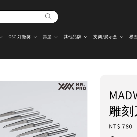
GSC 好微笑
壽屋
其他品牌
支架/展示盒
模
MAD
雕刻刀
Regular
NT$ 780
price