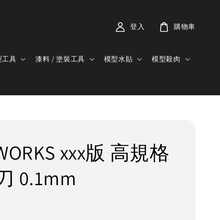
登入
購物車
型工具
漆料 / 塗裝工具
模型水貼
模型殺肉
WORKS xxx版 高規格
 0.1mm