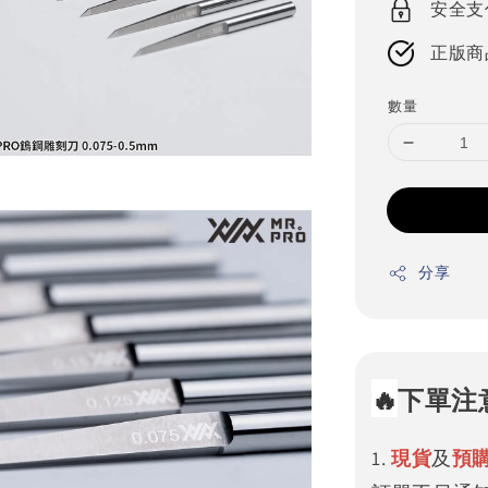
安全支
正版商
數量
分享
🔥
下單注
1.
現貨
及
預