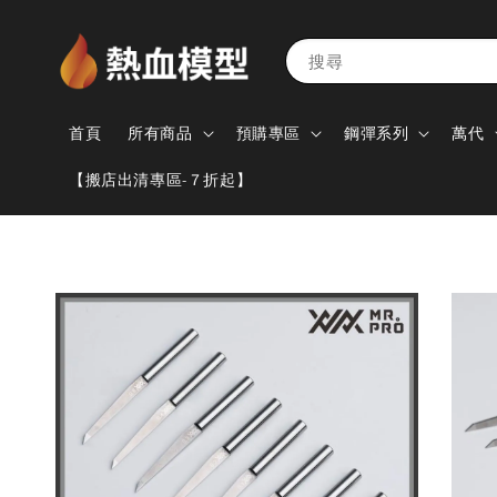
搜尋
首頁
所有商品
預購專區
鋼彈系列
萬代
【搬店出清專區-７折起】