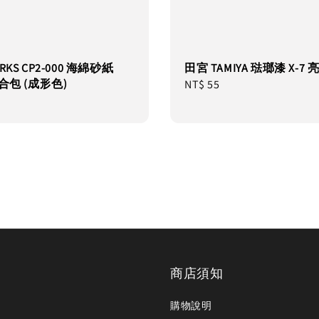
RKS CP2-000 海綿砂紙
田宮 TAMIYA 琺瑯漆 X-7
合包 (成形色)
Regular
NT$ 55
price
商店須知
購物說明