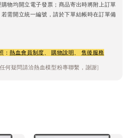
型購物均開立電子發票；商品寄出時將附上訂單
。若需開立統一編號，請於下單結帳時在訂單備
照：
熱血會員制度
、
購物說明
、
售後服務
有任何疑問請洽熱血模型粉專聯繫，謝謝]