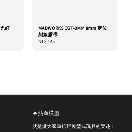
 亮光紅
MADWORKS CGT-8MM 8mm 定位
刻線膠帶
Regular
NT$ 145
price
🔥熱血模型
就是讓大家重拾玩模型或玩具的樂趣！