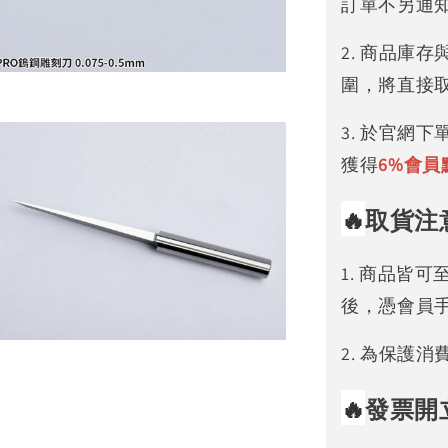
訂單不另通
2. 商品庫
圍，將直接
3. 於官網
獲得
6%
會員
🔥
取貨注
1. 商品皆
後，憑會員
2. 為保護
🔥
發票開