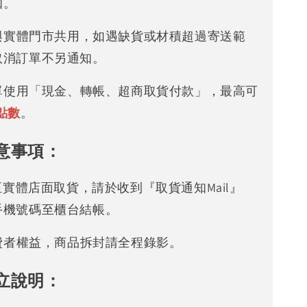
知。
存與實體門市共用，如遇缺貨或材積超過寄送範
取消訂單不另通知。
下單使用「現金、轉帳、超商取貨付款」，最高可
點數
。
意事項：
可至實體店面取貨，請於收到『取貨通知Mail』
手機號碼至櫃台結帳。
消費者權益，商品拆封請全程錄影。
立說明：