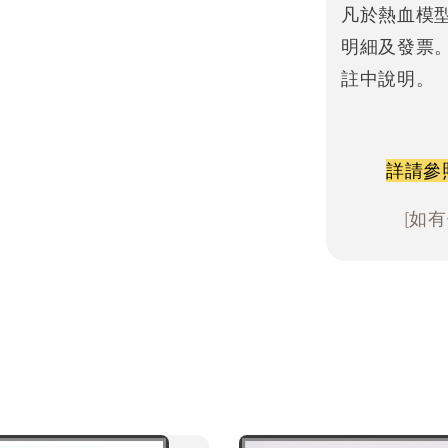
凡於熱血模
明細及發票
註中說明。
詳請參
[如