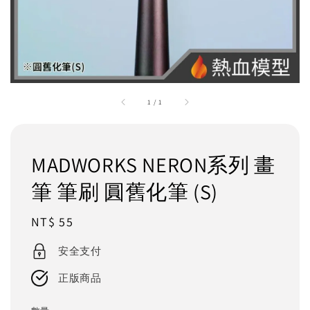
1
/
1
MADWORKS NERON系列 畫
筆 筆刷 圓舊化筆 (S)
Regular
NT$ 55
price
安全支付
正版商品