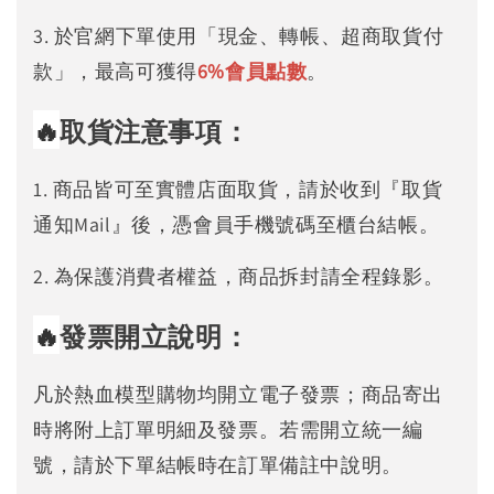
3. 於官網下單使用「現金、轉帳、超商取貨付
款」，最高可獲得
6%
會員點數
。
🔥
取貨注意事項：
1. 商品皆可至實體店面取貨，請於收到『取貨
通知Mail』後，憑會員手機號碼至櫃台結帳。
2. 為保護消費者權益，商品拆封請全程錄影。
🔥
發票開立說明：
凡於熱血模型購物均開立電子發票；商品寄出
時將附上訂單明細及發票。若需開立統一編
號，請於下單結帳時在訂單備註中說明。