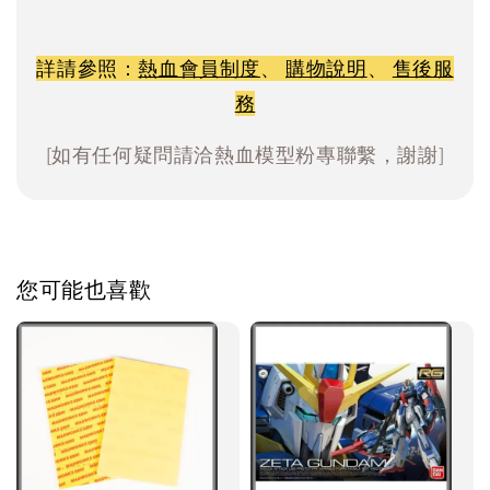
詳請參照：
熱血會員制度
、
購物說明
、
售後服
務
[如有任何疑問請洽熱血模型粉專聯繫，謝謝]
您可能也喜歡