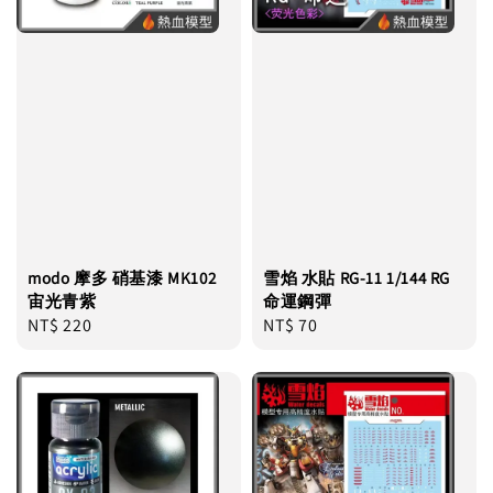
modo 摩多 硝基漆 MK102
雪焰 水貼 RG-11 1/144 RG
宙光青紫
命運鋼彈
Regular
NT$ 220
Regular
NT$ 70
price
price