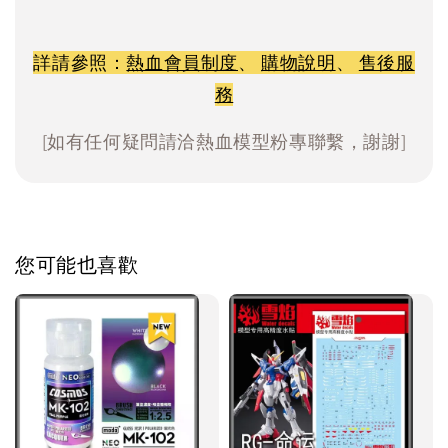
詳請參照：
熱血會員制度
、
購物說明
、
售後服
務
[如有任何疑問請洽熱血模型粉專聯繫，謝謝]
您可能也喜歡