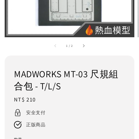
1
/
2
MADWORKS MT-03 尺規組
合包 - T/L/S
Regular
NT$ 210
price
安全支付
正版商品