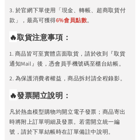
3. 於官網下單使用「現金、轉帳、超商取貨付
款」，最高可獲得
6%
會員點數
。
🔥
取貨注意事項：
1. 商品皆可至實體店面取貨，請於收到『取貨
通知Mail』後，憑會員手機號碼至櫃台結帳。
2. 為保護消費者權益，商品拆封請全程錄影。
🔥
發票開立說明：
凡於熱血模型購物均開立電子發票；商品寄出
時將附上訂單明細及發票。若需開立統一編
號，請於下單結帳時在訂單備註中說明。