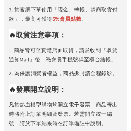
3. 於官網下單使用「現金、轉帳、超商取貨付
款」，最高可獲得
6%
會員點數
。
🔥
取貨注意事項：
1. 商品皆可至實體店面取貨，請於收到『取貨
通知Mail』後，憑會員手機號碼至櫃台結帳。
2. 為保護消費者權益，商品拆封請全程錄影。
🔥
發票開立說明：
凡於熱血模型購物均開立電子發票；商品寄出
時將附上訂單明細及發票。若需開立統一編
號，請於下單結帳時在訂單備註中說明。