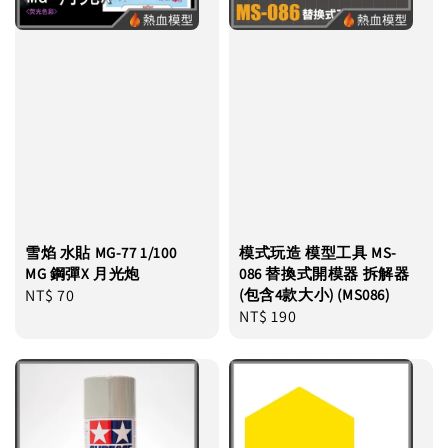
雪焰 水貼 MG-77 1/100
模式玩造 模型工具 MS-
MG 鋼彈X 月光炮
086 替換式開模器 拆解器
Regular
NT$ 70
(包含4款大小) (MS086)
Regular
NT$ 190
price
price