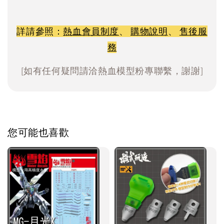
詳請參照：
熱血會員制度
、
購物說明
、
售後服
務
[如有任何疑問請洽熱血模型粉專聯繫，謝謝]
您可能也喜歡