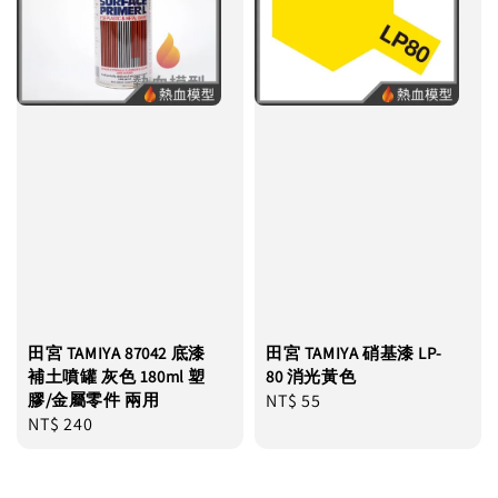
田宮 TAMIYA 87042 底漆
田宮 TAMIYA 硝基漆 LP-
補土噴罐 灰色 180ml 塑
80 消光黃色
膠/金屬零件 兩用
Regular
NT$ 55
Regular
NT$ 240
price
price