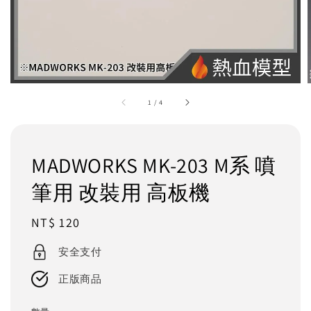
1
/
4
MADWORKS MK-203 M系 噴
筆用 改裝用 高板機
Regular
NT$ 120
price
安全支付
正版商品