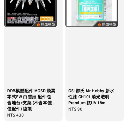
DDB模型配件 MGSD 飛翼
GSI 郡氏 Mr.Hobby 新水
零式EW 白雪姬 配件包
性漆 GH101 消光透明
含地台+支架 (不含本體，
Premium 抗UV 18ml
僅配件) 陸製
Regular
NT$ 90
Regular
NT$ 430
price
price