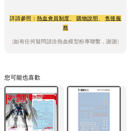
詳請參照：
熱血會員制度
、
購物說明
、
售後服
務
[如有任何疑問請洽熱血模型粉專聯繫，謝謝]
您可能也喜歡