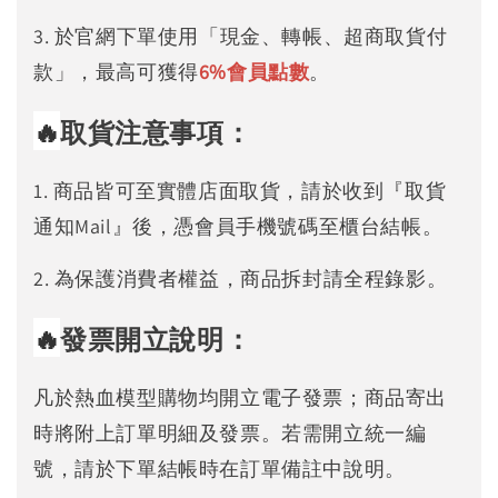
3. 於官網下單使用「現金、轉帳、超商取貨付
款」，最高可獲得
6%
會員點數
。
🔥
取貨注意事項：
1. 商品皆可至實體店面取貨，請於收到『取貨
通知Mail』後，憑會員手機號碼至櫃台結帳。
2. 為保護消費者權益，商品拆封請全程錄影。
🔥
發票開立說明：
凡於熱血模型購物均開立電子發票；商品寄出
時將附上訂單明細及發票。若需開立統一編
號，請於下單結帳時在訂單備註中說明。