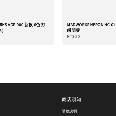
KS AGP-000 新款 6色 打
MADWORKS NERON NC-0
入)
瞬間膠
Regular
NT$ 50
price
商店須知
購物說明