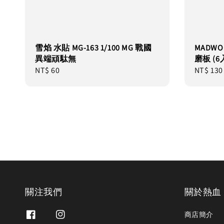
雪焰 水貼 MG-163 1/100 MG 戰國
MADWOR
異端頑駄無
磨板 (6
Regular
NT$ 60
Regular
NT$ 130
price
price
關注我們
關於熱血
商店簡介