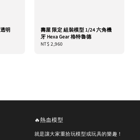
1 透明
壽屋 限定 組裝模型 1/24 六角機
牙 Hexa Gear 格特魯德
Regular
NT$ 2,960
price
🔥熱血模型
就是讓大家重拾玩模型或玩具的樂趣！