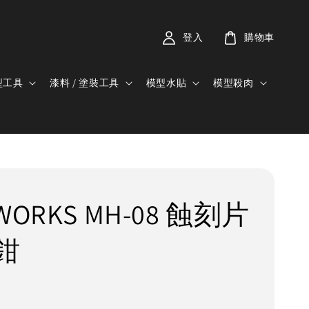
登入
購物車
型工具
漆料 / 塗裝工具
模型水貼
模型殺肉
WORKS MH-08 蝕刻片
鉗