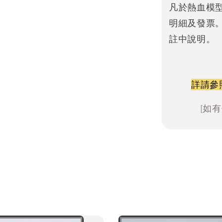
凡於熱血模
明細及發票
註中說明。
詳請參
[如