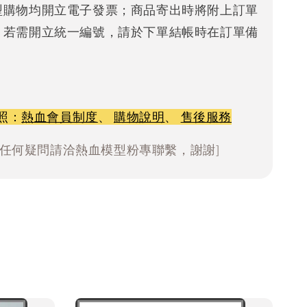
型購物均開立電子發票；商品寄出時將附上訂單
。若需開立統一編號，請於下單結帳時在訂單備
照：
熱血會員制度
、
購物說明
、
售後服務
有任何疑問請洽熱血模型粉專聯繫，謝謝]