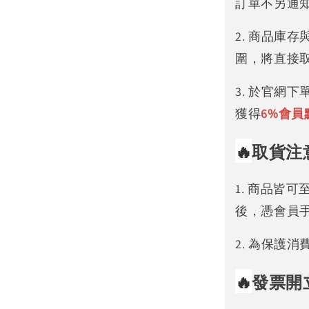
訂單不另通
2. 商品庫
圍，將直接
3. 於官網
獲得
6%
會員
🔥
取貨注
1. 商品皆
後，憑會員
2. 為保護
🔥
發票開