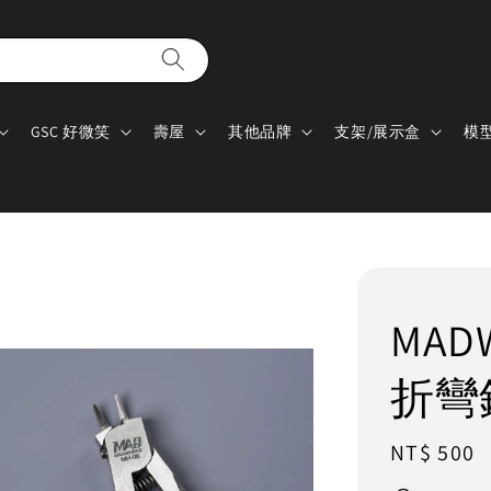
GSC 好微笑
壽屋
其他品牌
支架/展示盒
模
MAD
折彎
Regular
NT$ 500
price