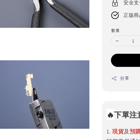
安全支
正版商
數量
分享
🔥
下單注
1.
現貨
及
預