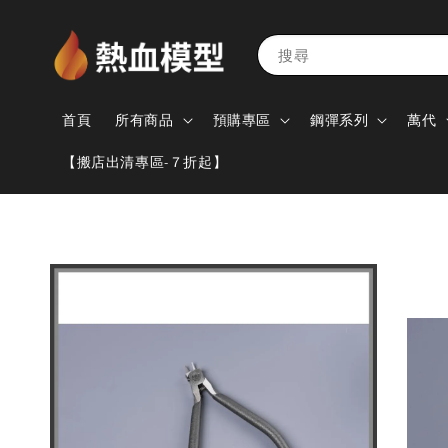
搜尋
首頁
所有商品
預購專區
鋼彈系列
萬代
【搬店出清專區-７折起】