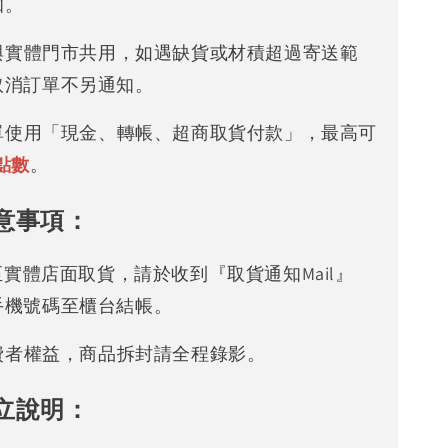
知。
存與實體門市共用，如遇缺貨或材積超過寄送範
取消訂單不另通知。
下單使用「現金、轉帳、超商取貨付款」，最高可
點數
。
意事項：
可至實體店面取貨，請於收到『取貨通知Mail』
手機號碼至櫃台結帳。
消費者權益，商品拆封請全程錄影。
立說明：