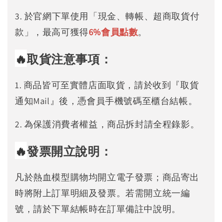
3. 於官網下單使用「現金、轉帳、超商取貨付
款」，最高可獲得
6%
會員點數
。
🔥
取貨注意事項：
1. 商品皆可至實體店面取貨，請於收到『取貨
通知Mail』後，憑會員手機號碼至櫃台結帳。
2. 為保護消費者權益，商品拆封請全程錄影。
🔥
發票開立說明：
凡於熱血模型購物均開立電子發票；商品寄出
時將附上訂單明細及發票。若需開立統一編
號，請於下單結帳時在訂單備註中說明。