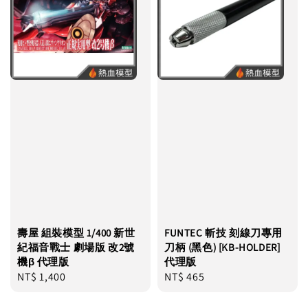
壽屋 組裝模型 1/400 新世
FUNTEC 斬技 刻線刀專用
紀福音戰士 劇場版 改2號
刀柄 (黑色) [KB-HOLDER]
機β 代理版
代理版
Regular
NT$ 1,400
Regular
NT$ 465
price
price