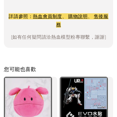
詳請參照：
熱血會員制度
、
購物說明
、
售後服
務
[如有任何疑問請洽熱血模型粉專聯繫，謝謝]
您可能也喜歡