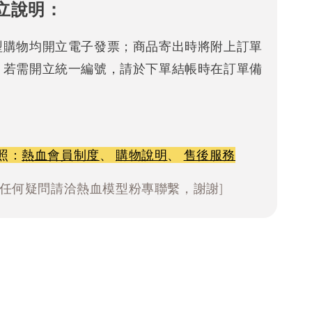
立說明：
型購物均開立電子發票；商品寄出時將附上訂單
。若需開立統一編號，請於下單結帳時在訂單備
照：
熱血會員制度
、
購物說明
、
售後服務
有任何疑問請洽熱血模型粉專聯繫，謝謝]