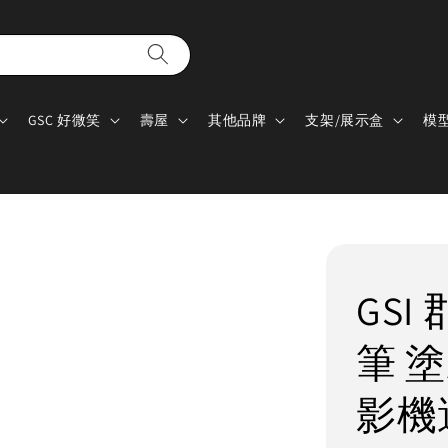
GSC 好微笑
壽屋
其他品牌
支架/展示盒
模
GSI
筆 
影機