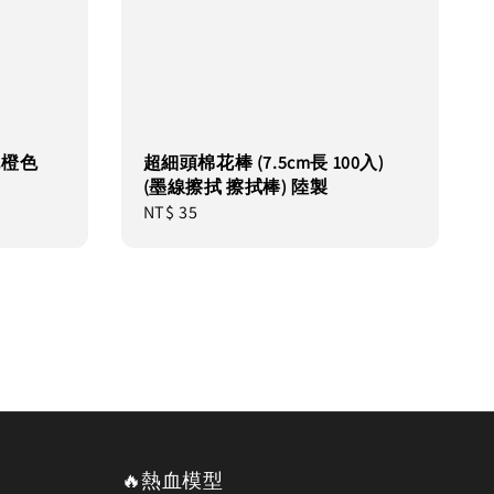
 純橙色
超細頭棉花棒 (7.5cm長 100入)
(墨線擦拭 擦拭棒) 陸製
Regular
NT$ 35
price
🔥熱血模型