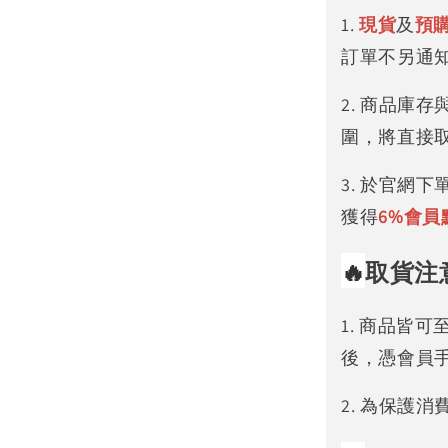
1.
現貨
及
預
訂單不另通
2. 商品庫
圍，將直接
3. 於官網
獲得
6%
會員
🔥
取貨注
1. 商品皆
後，憑會員
2. 為保護