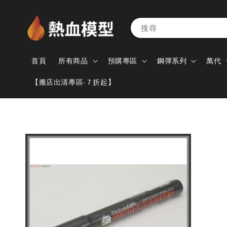
搜尋
首頁
所有商品
預購專區
鋼彈系列
萬代
【搬店出清專區-７折起】