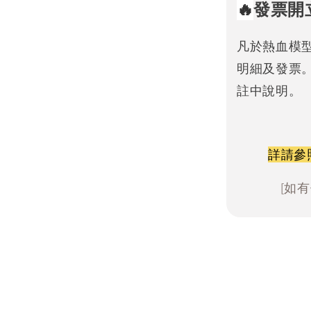
🔥
發票開
凡於熱血模
明細及發票
註中說明。
詳請參
[如