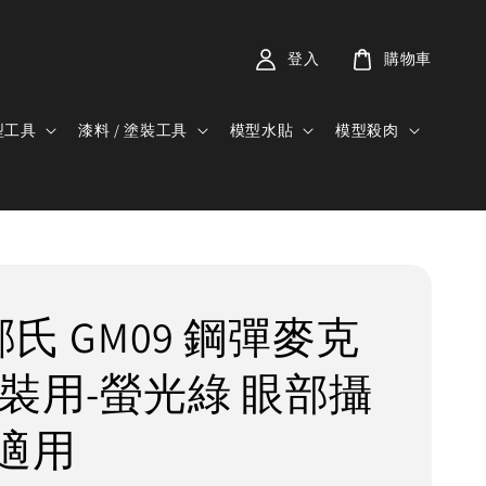
登入
購物車
型工具
漆料 / 塗裝工具
模型水貼
模型殺肉
 郡氏 GM09 鋼彈麥克
塗裝用-螢光綠 眼部攝
適用