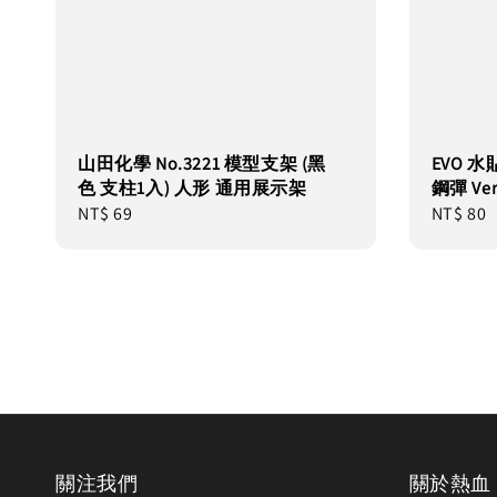
山田化學 No.3221 模型支架 (黑
EVO 水貼
色 支柱1入) 人形 通用展示架
鋼彈 Ver
Regular
NT$ 69
Regular
NT$ 80
price
price
關注我們
關於熱血