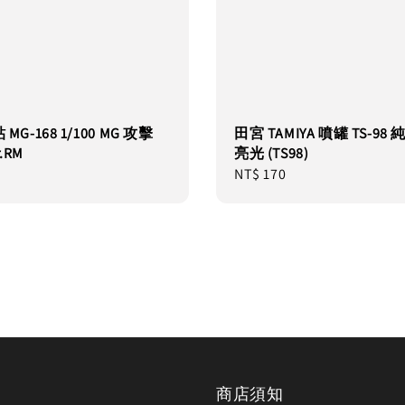
 MG-168 1/100 MG 攻擊
田宮 TAMIYA 噴罐 TS-98
.RM
亮光 (TS98)
Regular
NT$ 170
price
商店須知