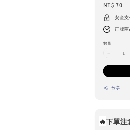
Regular
NT$ 70
price
安全支
正版商
數量
分享
🔥
下單注