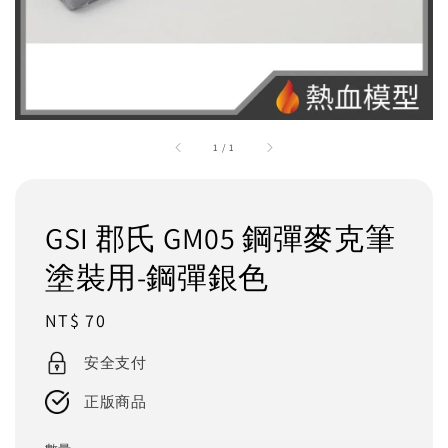
1
/
1
GSI 郡氏 GM05 鋼彈麥克筆
塗裝用-鋼彈銀色
Regular
NT$ 70
price
安全支付
正版商品