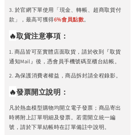
3. 於官網下單使用「現金、轉帳、超商取貨付
款」，最高可獲得
6%
會員點數
。
🔥
取貨注意事項：
1. 商品皆可至實體店面取貨，請於收到『取貨
通知Mail』後，憑會員手機號碼至櫃台結帳。
2. 為保護消費者權益，商品拆封請全程錄影。
🔥
發票開立說明：
凡於熱血模型購物均開立電子發票；商品寄出
時將附上訂單明細及發票。若需開立統一編
號，請於下單結帳時在訂單備註中說明。