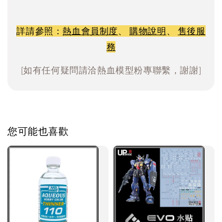
詳請參照：
熱血會員制度
、
購物說明
、
售後服
務
[如有任何疑問請洽熱血模型粉專聯繫，謝謝]
您可能也喜歡