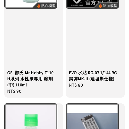
GSI 郡氏 Mr.Hobby T110
EVO 水貼 RG-07 1/144 RG
H系列 水性漆專用 溶劑
鋼彈MK-II (迪坦斯仕樣)
(中) 110ml
Regular
NT$ 80
Regular
NT$ 90
price
price