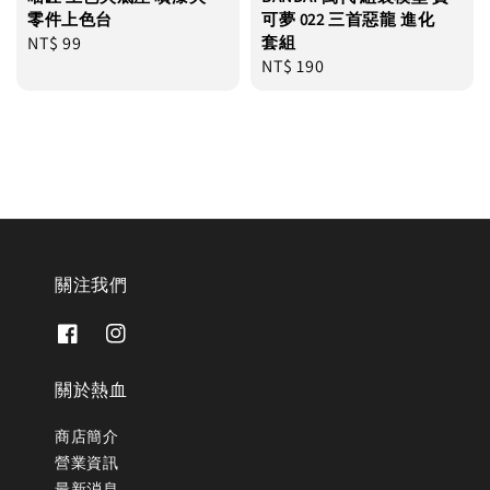
零件上色台
可夢 022 三首惡龍 進化
Regular
NT$ 99
套組
Regular
NT$ 190
price
price
關注我們
關於熱血
商店簡介
營業資訊
最新消息