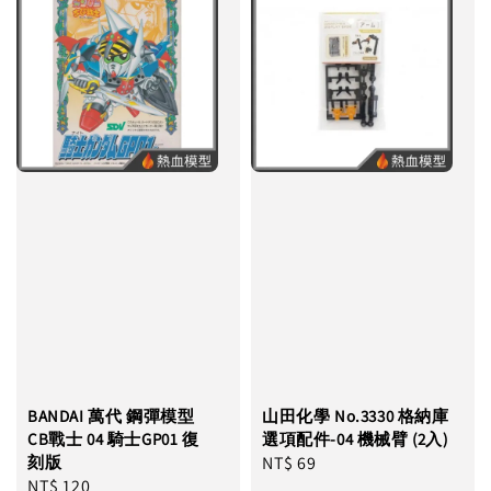
BANDAI 萬代 鋼彈模型
山田化學 No.3330 格納庫
CB戰士 04 騎士GP01 復
選項配件-04 機械臂 (2入)
刻版
Regular
NT$ 69
Regular
NT$ 120
price