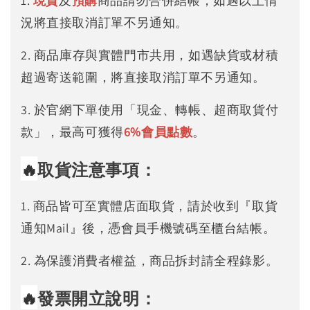
1.
現貨
及
預購
商品請勿合併結帳，如遇以上情
況將直接取消訂單不另通知。
2. 商品庫存與實體門市共用，如遇缺貨或材積
超過寄送範圍，將直接取消訂單不另通知。
3. 於官網下單使用「現金、轉帳、超商取貨付
款」，最高可獲得
6%
會員點數
。
🔥
取貨注意事項：
1. 商品皆可至實體店面取貨，請於收到『取貨
通知Mail』後，憑會員手機號碼至櫃台結帳。
2. 為保護消費者權益，商品拆封請全程錄影。
🔥
發票開立說明：