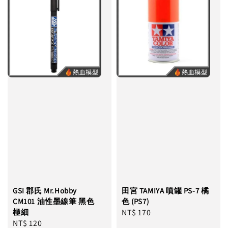
GSI 郡氏 Mr.Hobby
田宮 TAMIYA 噴罐 PS-7 橘
CM101 油性墨線筆 黑色
色 (PS7)
極細
Regular
NT$ 170
Regular
NT$ 120
price