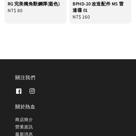
RG 完美獨角獸鋼彈(藍色)
BPHD-20 改造配件 MS 雷
Regular
NT$ 80
達碟 01
Regular
NT$ 160
price
price
關注我們
關於熱血
商店簡介
營業資訊
最新消息