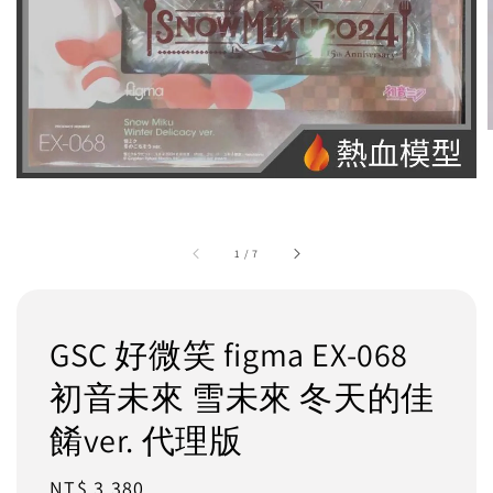
1
/
7
GSC 好微笑 figma EX-068
初音未來 雪未來 冬天的佳
餚ver. 代理版
Regular
NT$ 3,380