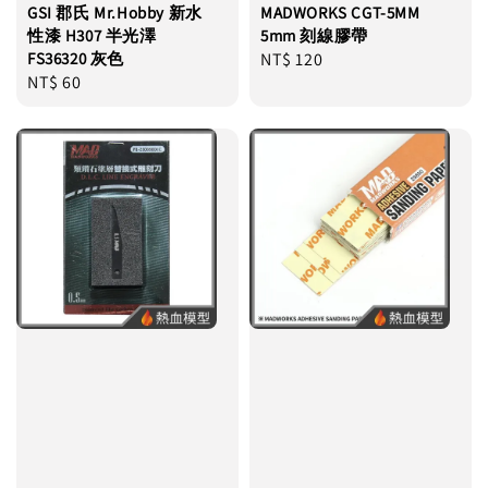
GSI 郡氏 Mr.Hobby 新水
MADWORKS CGT-5MM
性漆 H307 半光澤
5mm 刻線膠帶
FS36320 灰色
Regular
NT$ 120
Regular
NT$ 60
price
price