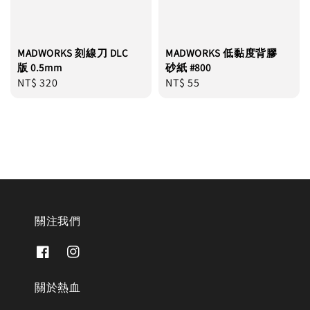
MADWORKS 刻線刀 DLC
MADWORKS 低黏度背膠
版 0.5mm
砂紙 #800
Regular
NT$ 320
Regular
NT$ 55
price
price
關注我們
關於熱血