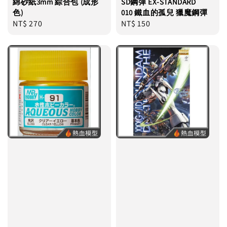
綿砂紙3mm 綜合包 (成形
SD鋼彈 EX-STANDARD
色)
010 鐵血的孤兒 獵魔鋼彈
Regular
NT$ 270
Regular
NT$ 150
price
price