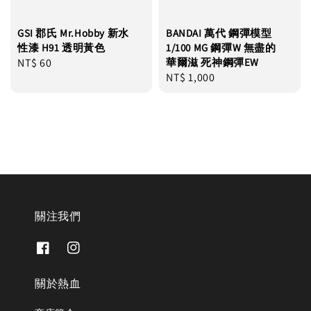
GSI 郡氏 Mr.Hobby 新水
BANDAI 萬代 鋼彈模型
性漆 H91 透明黃色
1/100 MG 鋼彈W 無盡的
Regular
NT$ 60
華爾滋 死神鋼彈EW
Regular
NT$ 1,000
price
price
關注我們
關於熱血