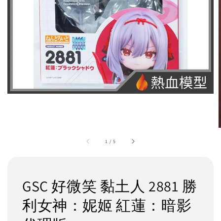
1
/
5
GSC 好微笑 黏土人 2881 勝
利女神：妮姬 紅蓮：暗影