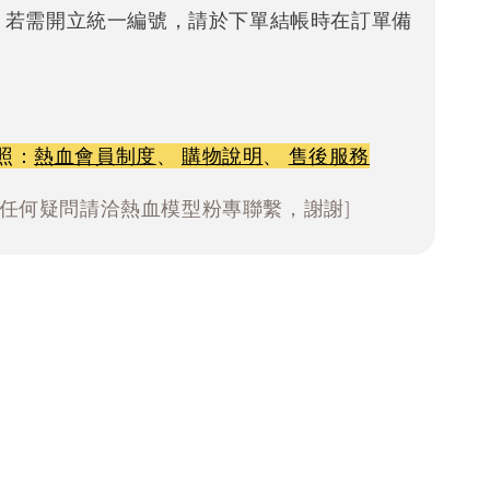
。若需開立統一編號，請於下單結帳時在訂單備
照：
熱血會員制度
、
購物說明
、
售後服務
有任何疑問請洽熱血模型粉專聯繫，謝謝]