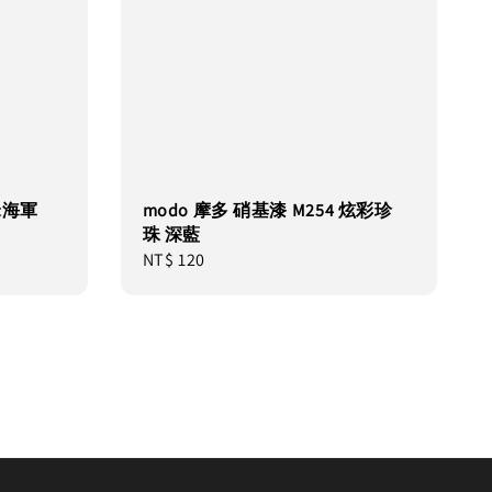
 米海軍
modo 摩多 硝基漆 M254 炫彩珍
珠 深藍
Regular
NT$ 120
price