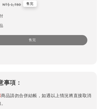
6
Regular
售完
NT$ 1,780
price
付
品
售完
意事項：
購
商品請勿合併結帳，如遇以上情況將直接取消
知。