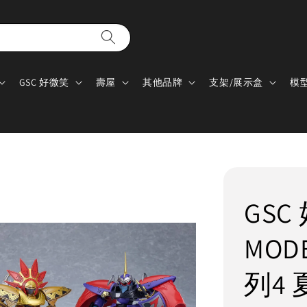
GSC 好微笑
壽屋
其他品牌
支架/展示盒
模
GS
MOD
列4