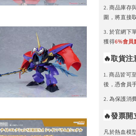
2. 商品庫
圍，將直接
3. 於官網
獲得
6%
會員
🔥
取貨注
1. 商品皆
後，憑會員
2. 為保護
🔥
發票開
凡於熱血模