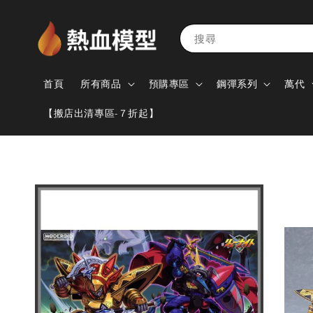
搜尋
首頁
所有商品
預購專區
鋼彈系列
萬代
【搬店出清專區-７折起】