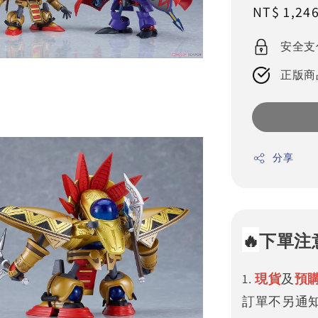
Sale
NT$ 1,24
price
安全支
正版商
分享
🔥
下單注
1.
現貨
及
預
訂單不另通