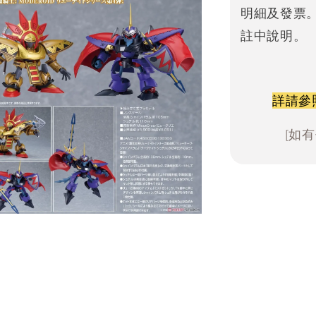
明細及發票
註中說明。
詳請參
[如