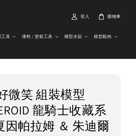
登入
購物車
型工具
漆料 / 塗裝工具
模型水貼
模型殺肉
C 好微笑 組裝模型
EROID 龍騎士收藏系
 夏因帕拉姆 ＆ 朱迪爾