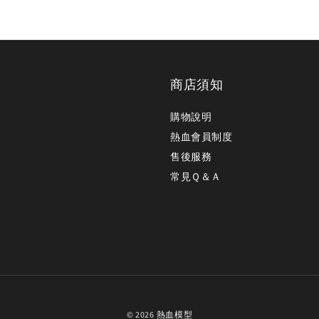
商店須知
購物說明
熱血會員制度
售後服務
常見Ｑ＆Ａ
© 2026 熱血模型