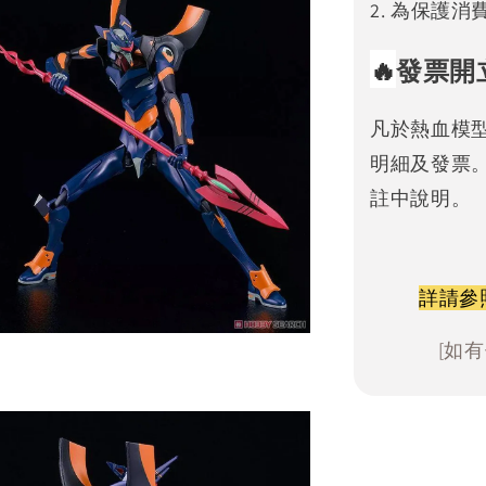
2. 為保護
🔥
發票開
凡於熱血模
明細及發票
註中說明。
詳請參
[如