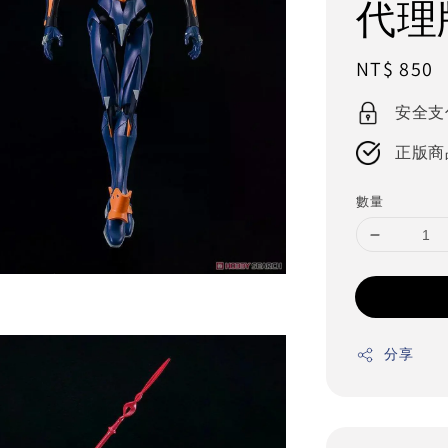
代理
Regular
NT$ 850
price
安全支
正版商
數量
分享