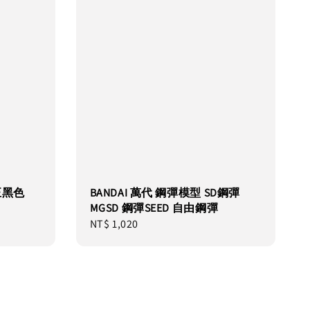
 正黑色
BANDAI 萬代 鋼彈模型 SD鋼彈
MGSD 鋼彈SEED 自由鋼彈
Regular
NT$ 1,020
price