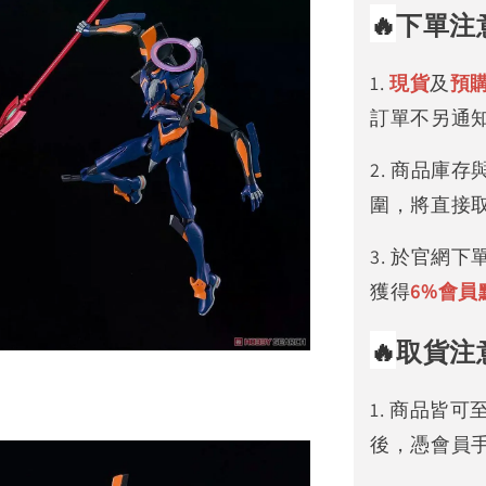
🔥
下單注
1.
現貨
及
預
訂單不另通
2. 商品庫
圍，將直接
3. 於官網
獲得
6%
會員
🔥
取貨注
1. 商品皆
後，憑會員