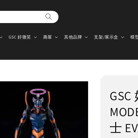
GSC 好微笑
壽屋
其他品牌
支架/展示盒
模
GS
MOD
士 EV