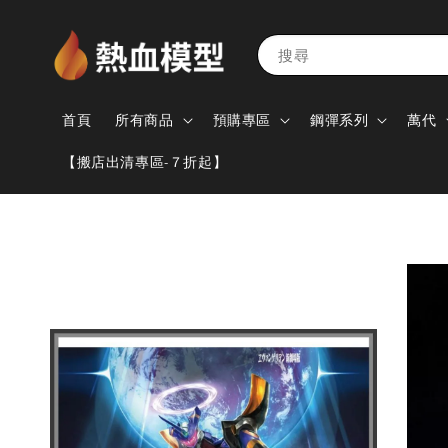
搜尋
首頁
所有商品
預購專區
鋼彈系列
萬代
【搬店出清專區-７折起】