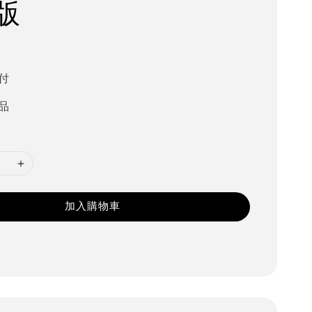
版
付
品
加入購物車