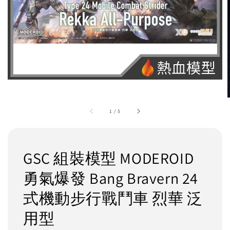
1
/
5
GSC 組裝模型 MODEROID
勇氣爆發 Bang Bravern 24
式機動步行戰鬥車 烈華 泛
用型