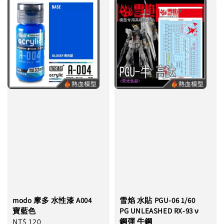
modo 摩多 水性漆 A004
雪焰 水貼 PGU-06 1/60
寶藍色
PG UNLEASHED RX-93 ν
Regular
NT$ 120
鋼彈 牛鋼