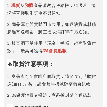
1.
現貨
及
預購
商品請勿合併結帳，如遇以上情
況將直接取消訂單不另通知。
2. 商品庫存與實體門市共用，如遇缺貨或材積
超過寄送範圍，將直接取消訂單不另通知。
3. 於官網下單使用「現金、轉帳、超商取貨付
款」，最高可獲得
6%
會員點數
。
🔥
取貨注意事項：
1. 商品皆可至實體店面取貨，請於收到『取貨
通知Mail』後，憑會員手機號碼至櫃台結帳。
2. 為保護消費者權益，商品拆封請全程錄影。