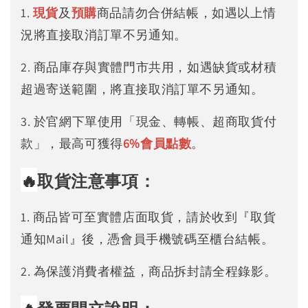
1.
現貨
及
預購
商品請勿合併結帳，如遇以上情
況將直接取消訂單不另通知。
2. 商品庫存與實體門市共用，如遇缺貨或材積
超過寄送範圍，將直接取消訂單不另通知。
3. 於官網下單使用「現金、轉帳、超商取貨付
款」，最高可獲得
6%
會員點數
。
🔥
取貨注意事項：
1. 商品皆可至實體店面取貨，請於收到『取貨
通知Mail』後，憑會員手機號碼至櫃台結帳。
2. 為保護消費者權益，商品拆封請全程錄影。