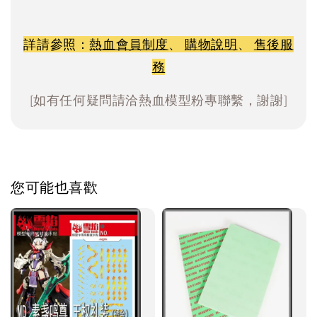
詳請參照：
熱血會員制度
、
購物說明
、
售後服
務
[如有任何疑問請洽熱血模型粉專聯繫，謝謝]
您可能也喜歡