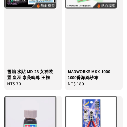
雪焰 水貼 MD-23 女神裝
MADWORKS MKX-1000
置 皇巫 素戔嗚尊 王權
1000番海綿紗布
Regular
NT$ 70
Regular
NT$ 180
price
price