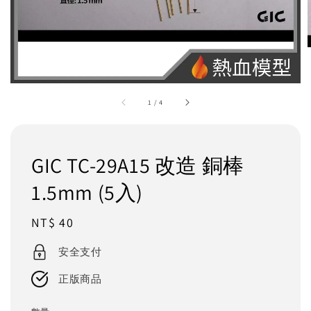
1
/
4
GIC TC-29A15 改造 銅棒
1.5mm (5入)
Regular
NT$ 40
price
安全支付
正版商品