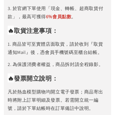
3. 於官網下單使用「現金、轉帳、超商取貨付
款」，最高可獲得
6%
會員點數
。
🔥
取貨注意事項：
1. 商品皆可至實體店面取貨，請於收到『取貨
通知Mail』後，憑會員手機號碼至櫃台結帳。
2. 為保護消費者權益，商品拆封請全程錄影。
🔥
發票開立說明：
凡於熱血模型購物均開立電子發票；商品寄出
時將附上訂單明細及發票。若需開立統一編
號，請於下單結帳時在訂單備註中說明。