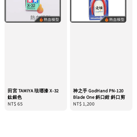
田宮 TAMIYA 琺瑯漆 X-32
神之手 GodHand PN-120
鈦銀色
Blade One 斜口鉗 斜口剪
Regular
NT$ 65
Regular
NT$ 1,200
price
price