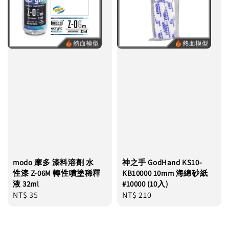
modo 摩多 漆料溶劑 水
神之手 GodHand KS10-
性漆 Z-06M 轉性噴塗稀釋
KB10000 10mm 海綿砂紙
液 32ml
#10000 (10入)
Regular
NT$ 35
Regular
NT$ 210
price
price