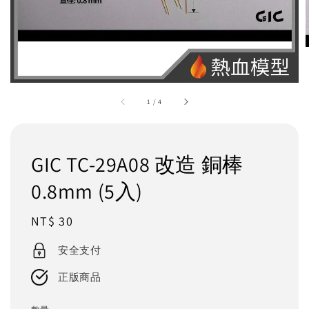
1
/
4
GIC TC-29A08 改造 銅棒
0.8mm (5入)
Regular
NT$ 30
price
安全支付
正版商品