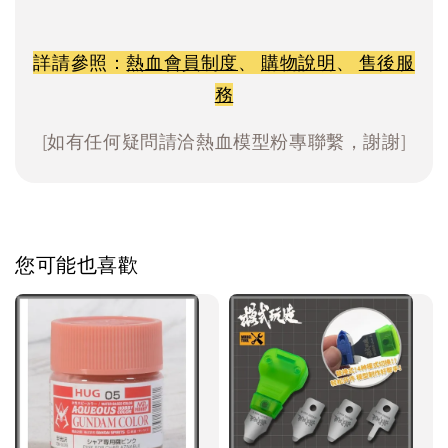
詳請參照：
熱血會員制度
、
購物說明
、
售後服
務
[如有任何疑問請洽熱血模型粉專聯繫，謝謝]
您可能也喜歡