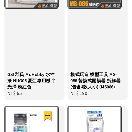
GSI 郡氏 Mr.Hobby 水性
模式玩造 模型工具 MS-
漆 HUG05 夏亞專用機 半
086 替換式開模器 拆解器
光澤 粉紅色
(包含4款大小) (MS086)
Regular
NT$ 65
Regular
NT$ 190
price
price