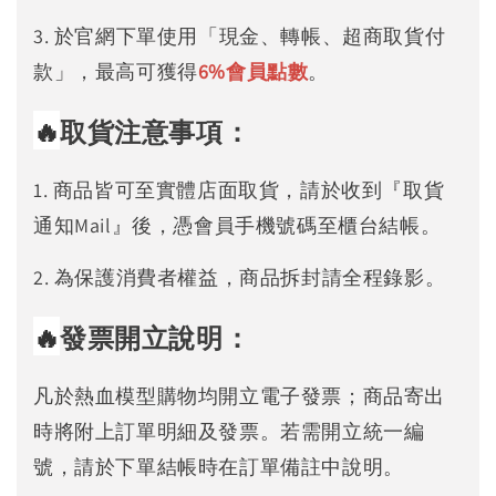
3. 於官網下單使用「現金、轉帳、超商取貨付
款」，最高可獲得
6%
會員點數
。
🔥
取貨注意事項：
1. 商品皆可至實體店面取貨，請於收到『取貨
通知Mail』後，憑會員手機號碼至櫃台結帳。
2. 為保護消費者權益，商品拆封請全程錄影。
🔥
發票開立說明：
凡於熱血模型購物均開立電子發票；商品寄出
時將附上訂單明細及發票。若需開立統一編
號，請於下單結帳時在訂單備註中說明。