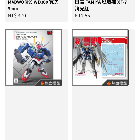
MADWORKS WD300 寬刀
田宮 TAMIYA 琺瑯漆 XF-7
3mm
消光紅
Regular
NT$ 370
Regular
NT$ 55
price
price