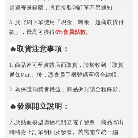
超過寄送範圍，將直接取消訂單不另通知。
3. 於官網下單使用「現金、轉帳、超商取貨付
款」，最高可獲得
6%
會員點數
。
🔥
取貨注意事項：
1. 商品皆可至實體店面取貨，請於收到『取貨
通知Mail』後，憑會員手機號碼至櫃台結帳。
2. 為保護消費者權益，商品拆封請全程錄影。
🔥
發票開立說明：
凡於熱血模型購物均開立電子發票；商品寄出
時將附上訂單明細及發票。若需開立統一編