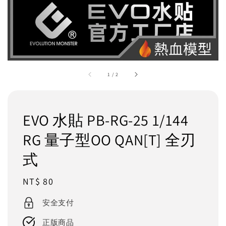
1
/
2
EVO 水貼 PB-RG-25 1/144
RG 量子型OO QAN[T] 全刃
式
Regular
NT$ 80
price
安全支付
正版商品