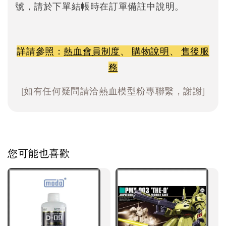
號，請於下單結帳時在訂單備註中說明。
詳請參照：
熱血會員制度
、
購物說明
、
售後服
務
[如有任何疑問請洽熱血模型粉專聯繫，謝謝]
您可能也喜歡