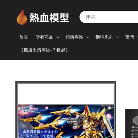
搜尋
首頁
所有商品
預購專區
鋼彈系列
萬代
【搬店出清專區-７折起】