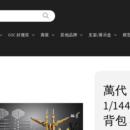
GSC 好微笑
壽屋
其他品牌
支架/展示盒
模
萬代
1/1
背包 