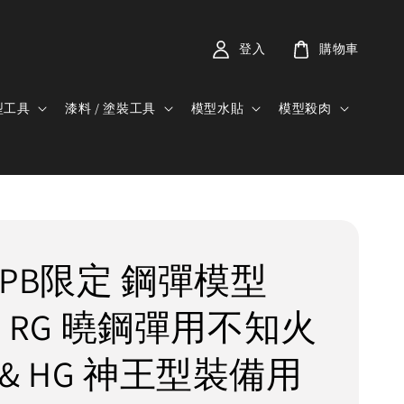
登入
購物車
型工具
漆料 / 塗裝工具
模型水貼
模型殺肉
 PB限定 鋼彈模型
44 RG 曉鋼彈用不知火
& HG 神王型裝備用