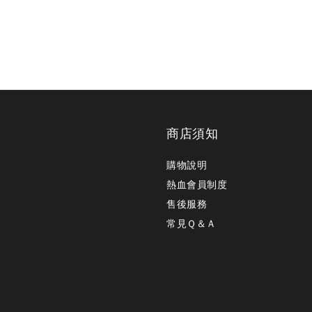
商店須知
購物說明
熱血會員制度
售後服務
常見Ｑ＆Ａ