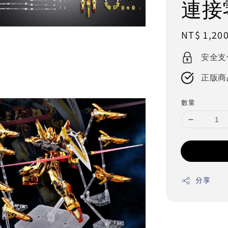
連接
Regular
NT$ 1,20
price
安全支
正版商
數量
分享