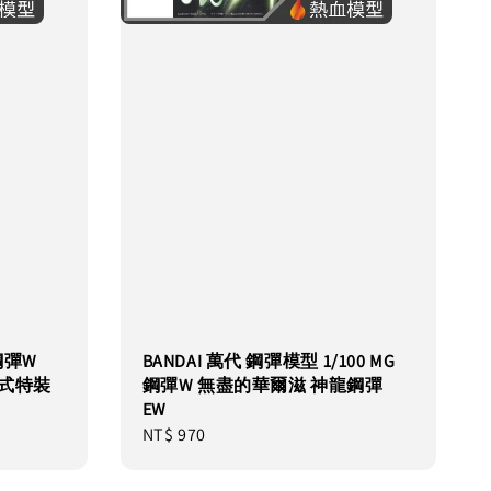
 鋼彈W
BANDAI 萬代 鋼彈模型 1/100 MG
式特裝
鋼彈W 無盡的華爾滋 神龍鋼彈
EW
Regular
NT$ 970
price