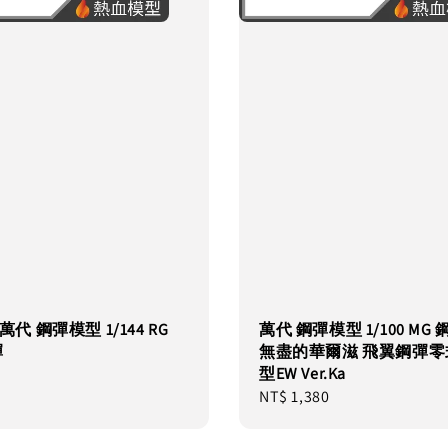
 萬代 鋼彈模型 1/144 RG
萬代 鋼彈模型 1/100 MG
彈
無盡的華爾滋 飛翼鋼彈零
型EW Ver.Ka
Regular
NT$ 1,380
price