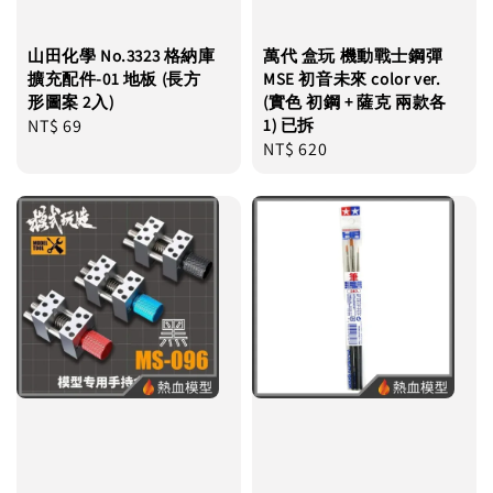
山田化學 No.3323 格納庫
萬代 盒玩 機動戰士鋼彈
擴充配件-01 地板 (長方
MSE 初音未來 color ver.
形圖案 2入)
(實色 初鋼 + 薩克 兩款各
Regular
NT$ 69
1) 已拆
Regular
NT$ 620
price
price