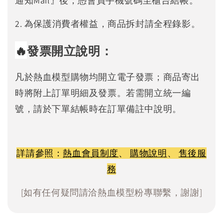
通知Mail』後，憑會員手機號碼至櫃台結帳。
2. 為保護消費者權益，商品拆封請全程錄影。
🔥
發票開立說明：
凡於熱血模型購物均開立電子發票；商品寄出
時將附上訂單明細及發票。若需開立統一編
號，請於下單結帳時在訂單備註中說明。
詳請參照：
熱血會員制度
、
購物說明
、
售後服
務
[如有任何疑問請洽熱血模型粉專聯繫，謝謝]