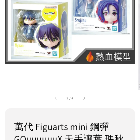
1
/
4
萬代 Figuarts mini 鋼彈
GQuuuuuuX 天手讓葉 瑪秋