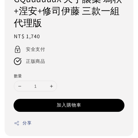
+涅安+修司伊藤 三款一組
代理版
Regular
NT$ 1,740
price
安全支付
正版商品
數量
加入購物車
分享