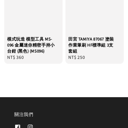
模式玩造 模型工具 MS-
田宮 TAMIYA 87067 塗裝
096 金屬迷你精密手持小
作業筆刷 HF標準組 3支
台鉗 (黑色) (MS096)
套組
Regular
NT$ 360
Regular
NT$ 250
price
price
關注我們