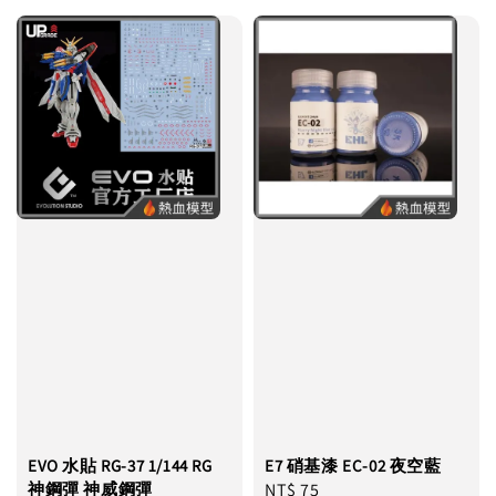
EVO 水貼 RG-37 1/144 RG
E7 硝基漆 EC-02 夜空藍
神鋼彈 神威鋼彈
Regular
NT$ 75