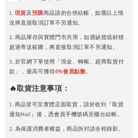
1.
現貨
及
預購
商品請勿合併結帳，如遇以上情
況將直接取消訂單不另通知。
2. 商品庫存與實體門市共用，如遇缺貨或材積
超過寄送範圍，將直接取消訂單不另通知。
3. 於官網下單使用「現金、轉帳、超商取貨付
款」，最高可獲得
6%
會員點數
。
🔥
取貨注意事項：
1. 商品皆可至實體店面取貨，請於收到『取貨
通知Mail』後，憑會員手機號碼至櫃台結帳。
2. 為保護消費者權益，商品拆封請全程錄影。