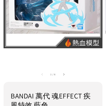
1
/
6
BANDAI 萬代 魂EFFECT 疾
風特效 藍色