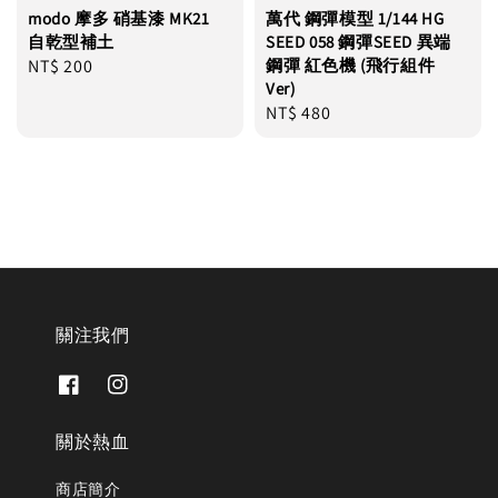
modo 摩多 硝基漆 MK21
萬代 鋼彈模型 1/144 HG
自乾型補土
SEED 058 鋼彈SEED 異端
Regular
NT$ 200
鋼彈 紅色機 (飛行組件
Ver)
price
Regular
NT$ 480
price
關注我們
關於熱血
商店簡介