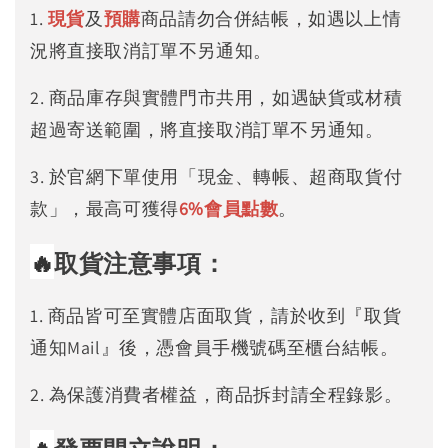
1.
現貨
及
預購
商品請勿合併結帳，如遇以上情
況將直接取消訂單不另通知。
2. 商品庫存與實體門市共用，如遇缺貨或材積
超過寄送範圍，將直接取消訂單不另通知。
3. 於官網下單使用「現金、轉帳、超商取貨付
款」，最高可獲得
6%
會員點數
。
🔥
取貨注意事項：
1. 商品皆可至實體店面取貨，請於收到『取貨
通知Mail』後，憑會員手機號碼至櫃台結帳。
2. 為保護消費者權益，商品拆封請全程錄影。
🔥