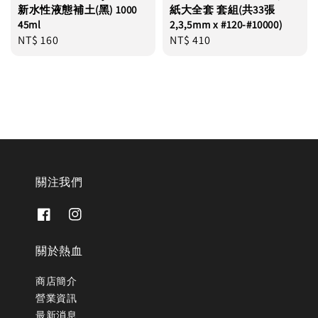
新水性液態補土(黑) 1000
紙大全套 套組(共33張
45ml
2,3,5mm x #120-#10000)
Regular
NT$ 160
Regular
NT$ 410
price
price
關注我們
關於熱血
商店簡介
營業資訊
最新消息