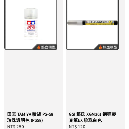
田宮 TAMIYA 噴罐 PS-58
GSI 郡氏 XGM301 鋼彈麥
珍珠透明色 (PS58)
克筆EX 珍珠白色
Regular
NT$ 250
Regular
NT$ 120