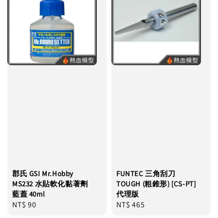
郡氏 GSI Mr.Hobby
FUNTEC 三角刮刀
MS232 水貼軟化黏著劑
TOUGH (粗錐形) [CS-PT]
藍蓋 40ml
代理版
Regular
NT$ 90
Regular
NT$ 465
price
price