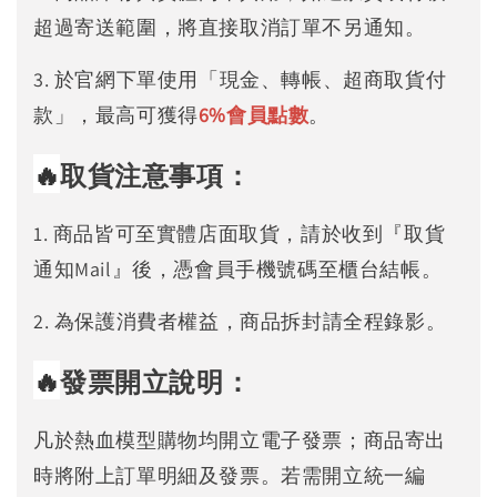
超過寄送範圍，將直接取消訂單不另通知。
3. 於官網下單使用「現金、轉帳、超商取貨付
款」，最高可獲得
6%
會員點數
。
🔥
取貨注意事項：
1. 商品皆可至實體店面取貨，請於收到『取貨
通知Mail』後，憑會員手機號碼至櫃台結帳。
2. 為保護消費者權益，商品拆封請全程錄影。
🔥
發票開立說明：
凡於熱血模型購物均開立電子發票；商品寄出
時將附上訂單明細及發票。若需開立統一編