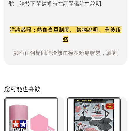
號，請於下單結帳時在訂單備註中說明。
詳請參照：
熱血會員制度
、
購物說明
、
售後服
務
[如有任何疑問請洽熱血模型粉專聯繫，謝謝]
您可能也喜歡