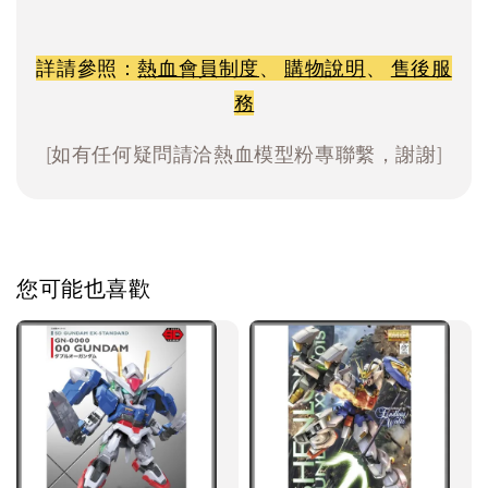
詳請參照：
熱血會員制度
、
購物說明
、
售後服
務
[如有任何疑問請洽熱血模型粉專聯繫，謝謝]
您可能也喜歡