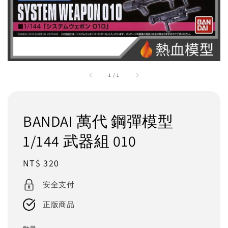
1
/
1
BANDAI 萬代 鋼彈模型
1/144 武器組 010
Regular
NT$ 320
price
安全支付
正版商品