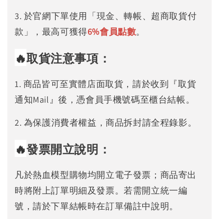
3. 於官網下單使用「現金、轉帳、超商取貨付
款」，最高可獲得
6%
會員點數
。
🔥
取貨注意事項：
1. 商品皆可至實體店面取貨，請於收到『取貨
通知Mail』後，憑會員手機號碼至櫃台結帳。
2. 為保護消費者權益，商品拆封請全程錄影。
🔥
發票開立說明：
凡於熱血模型購物均開立電子發票；商品寄出
時將附上訂單明細及發票。若需開立統一編
號，請於下單結帳時在訂單備註中說明。