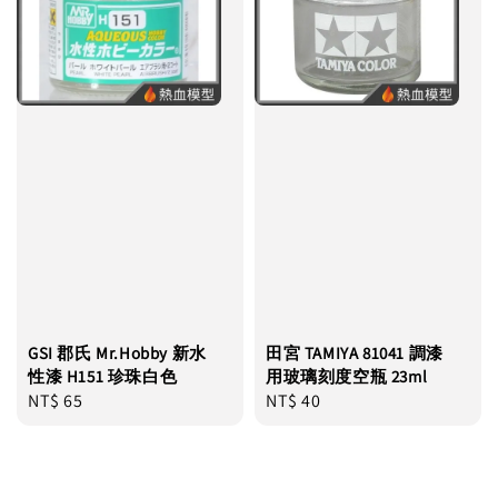
GSI 郡氏 Mr.Hobby 新水
田宮 TAMIYA 81041 調漆
性漆 H151 珍珠白色
用玻璃刻度空瓶 23ml
Regular
NT$ 65
Regular
NT$ 40
price
price