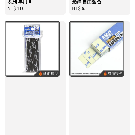
系列 專用 II
光澤 自由藍色
Regular
NT$ 110
Regular
NT$ 65
price
price