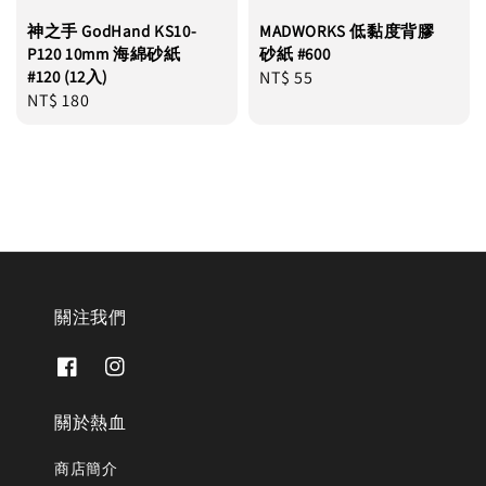
神之手 GodHand KS10-
MADWORKS 低黏度背膠
P120 10mm 海綿砂紙
砂紙 #600
#120 (12入)
Regular
NT$ 55
Regular
NT$ 180
price
price
關注我們
關於熱血
商店簡介