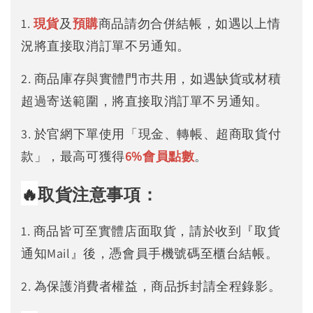
1.
現貨
及
預購
商品請勿合併結帳，如遇以上情
況將直接取消訂單不另通知。
2. 商品庫存與實體門市共用，如遇缺貨或材積
超過寄送範圍，將直接取消訂單不另通知。
3. 於官網下單使用「現金、轉帳、超商取貨付
款」，最高可獲得
6%
會員點數
。
🔥
取貨注意事項：
1. 商品皆可至實體店面取貨，請於收到『取貨
通知Mail』後，憑會員手機號碼至櫃台結帳。
2. 為保護消費者權益，商品拆封請全程錄影。