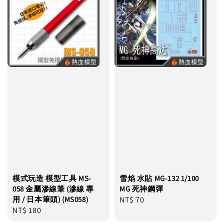
模式玩造 模型工具 MS-
雪焰 水貼 MG-132 1/100
058 金屬滲線筆 (滲線 專
MG 死神鋼彈
用 / 日本筆頭) (MS058)
Regular
NT$ 70
Regular
NT$ 180
price
price