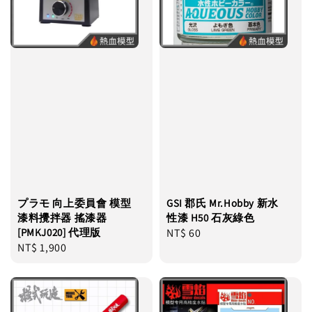
プラモ 向上委員會 模型
GSI 郡氏 Mr.Hobby 新水
漆料攪拌器 搖漆器
性漆 H50 石灰綠色
[PMKJ020] 代理版
Regular
NT$ 60
Regular
NT$ 1,900
price
price