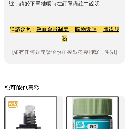
號，請於下單結帳時在訂單備註中說明。
詳請參照：
熱血會員制度
、
購物說明
、
售後服
務
[如有任何疑問請洽熱血模型粉專聯繫，謝謝]
您可能也喜歡