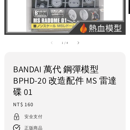
1
/
4
BANDAI 萬代 鋼彈模型
BPHD-20 改造配件 MS 雷達
碟 01
Regular
NT$ 160
price
安全支付
正版商品