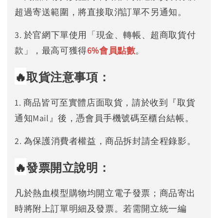
超過寄送範圍，將直接取消訂單不另通知。
3. 於官網下單使用「現金、轉帳、超商取貨付
款」，最高可獲得
6%
會員點數
。
🔥
取貨注意事項：
1. 商品皆可至實體店面取貨，請於收到『取貨
通知Mail』後，憑會員手機號碼至櫃台結帳。
2. 為保護消費者權益，商品拆封請全程錄影。
🔥
發票開立說明：
凡於熱血模型購物均開立電子發票；商品寄出
時將附上訂單明細及發票。若需開立統一編