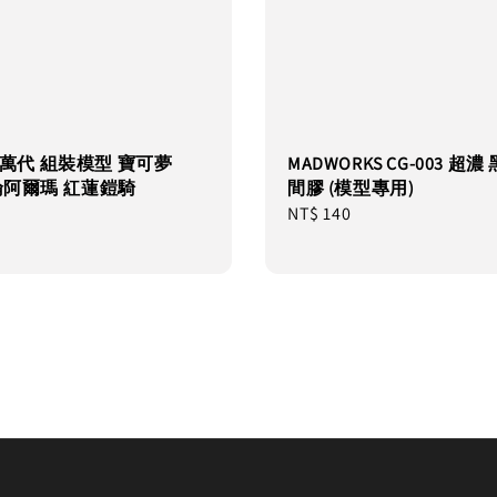
AI 萬代 組裝模型 寶可夢
MADWORKS CG-003 超
格倫阿爾瑪 紅蓮鎧騎
間膠 (模型專用)
Regular
NT$ 140
price