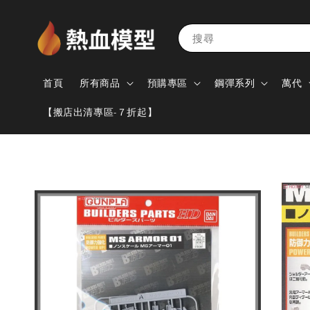
搜尋
首頁
所有商品
預購專區
鋼彈系列
萬代
【搬店出清專區-７折起】