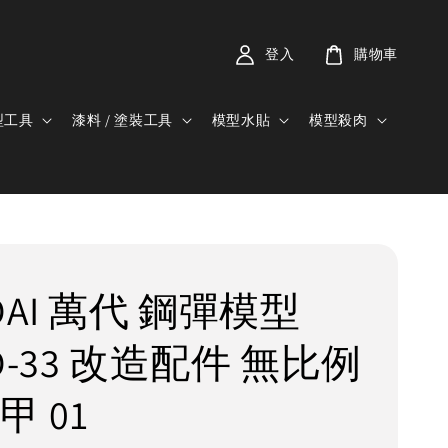
登入
購物車
型工具
漆料 / 塗裝工具
模型水貼
模型殺肉
DAI 萬代 鋼彈模型
D-33 改造配件 無比例
甲 01