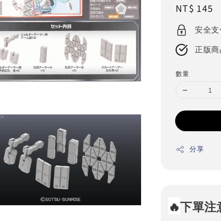
Regular
NT$ 145
price
安全支
正版商
數量
分享
🔥
下單注