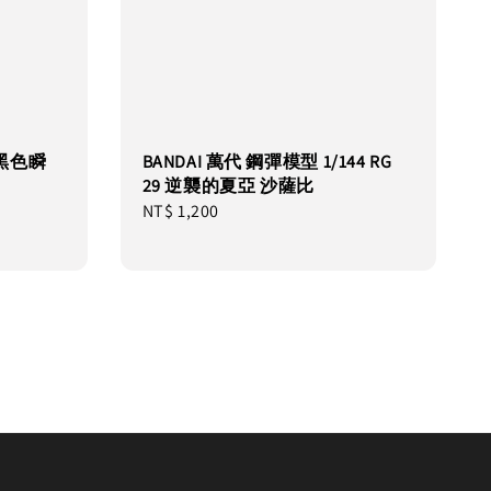
濃 黑色瞬
BANDAI 萬代 鋼彈模型 1/144 RG
29 逆襲的夏亞 沙薩比
Regular
NT$ 1,200
price