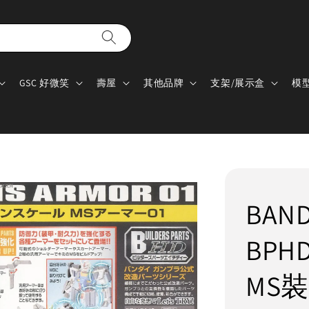
GSC 好微笑
壽屋
其他品牌
支架/展示盒
模
BAN
BPH
MS裝