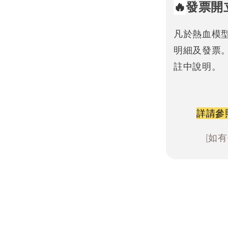
🔥
發票開
凡於熱血模
明細及發票
註中說明。
詳請參
[如