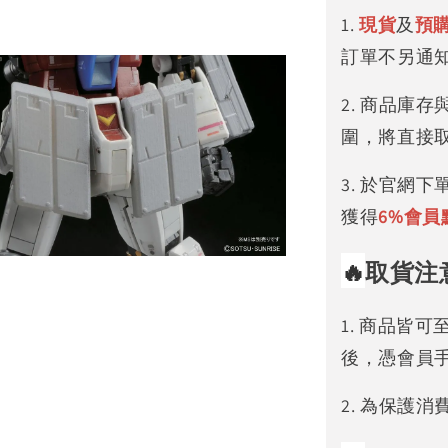
1.
現貨
及
預
訂單不另通
2. 商品庫
圍，將直接
3. 於官網
獲得
6%
會員
🔥
取貨注
1. 商品皆
後，憑會員
2. 為保護