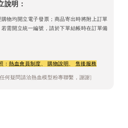
立說明：
型購物均開立電子發票；商品寄出時將附上訂單
。若需開立統一編號，請於下單結帳時在訂單備
照：
熱血會員制度
、
購物說明
、
售後服務
有任何疑問請洽熱血模型粉專聯繫，謝謝]