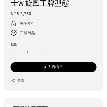
士W 旋風王牌型態
Regular
NT$ 2,760
price
安全支付
正版商品
數量
加入購物車
分享