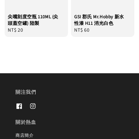
尖嘴刻度空瓶 110ML (尖
GSI 郡氏 Mr.Hobby 新水
頭蓋空罐) 陸製
性漆 H11 消光白色
Regular
NT$ 20
Regular
NT$ 60
price
price
關注我們
關於熱血
商店簡介