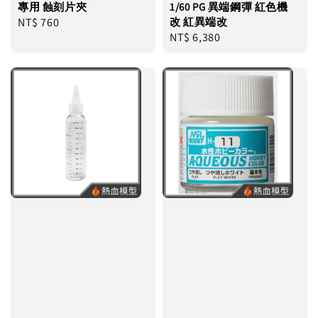
專用 蝕刻片夾
1/60 PG 異端鋼彈 紅色機
Regular
NT$ 760
改 紅異端改
Regular
NT$ 6,380
price
price